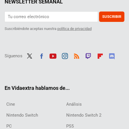
NEWSLETTER SEMANAL
SUSCRIBIR
Suscribiéndote aceptas nuestra
política de privacidad
Síguenos
Twit
Fac
Yout
Inst
RSS
Twit
Flip
Disc
ter
ebo
ube
agra
ch
boar
ord
ok
m
d
En Vidaextra hablamos de...
Cine
Análisis
Nintendo Switch
Nintendo Switch 2
PC
PS5