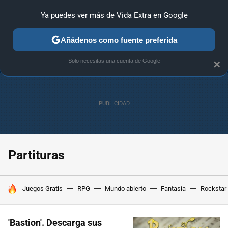
Ya puedes ver más de Vida Extra en Google
ANÁLISIS
GUÍAS Y TRUCOS
PC
SONY
NINTENDO
Añádenos como fuente preferida
Solo necesitas una cuenta de Google
×
Partituras
HOY SE HABLA DE
Juegos Gratis
RPG
Mundo abierto
Fantasía
Rockstar
'Bastion'. Descarga sus