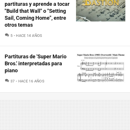
partituras y aprende a tocar
"Build that Wall" o "Setting
Sail, Coming Home", entre
otros temas
COMENTARIOS
5
HACE 14 AÑOS
Partituras de 'Super Mario
Bros.' interpretadas para
piano
COMENTARIOS
37
HACE 16 AÑOS