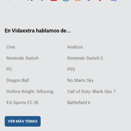
Twit
Fac
Yout
Inst
RSS
Twit
Flip
Disc
ter
ebo
ube
agra
ch
boar
ord
ok
m
d
En Vidaextra hablamos de...
Cine
Análisis
Nintendo Switch
Nintendo Switch 2
PC
PS5
Dragon Ball
No Man's Sky
Hollow Knight: Silksong
Call of Duty: Black Ops 7
EA Sports FC 26
Battlefield 6
VER MÁS TEMAS