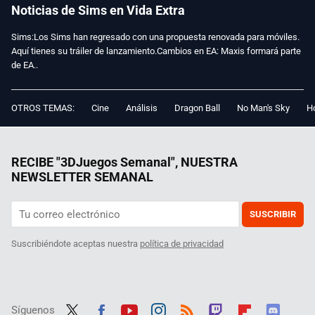
Noticias de Sims en Vida Extra
Sims:Los Sims han regresado con una propuesta renovada para móviles.
Aquí tienes su tráiler de lanzamiento.Cambios en EA: Maxis formará parte
de EA..
OTROS TEMAS:
Cine
Análisis
Dragon Ball
No Man's Sky
Ho
RECIBE "3DJuegos Semanal", NUESTRA
NEWSLETTER SEMANAL
SUSCRIBIR
Suscribiéndote aceptas nuestra
política de privacidad
Síguenos