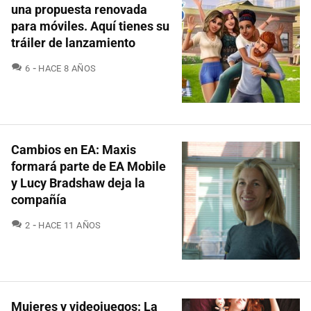
una propuesta renovada
para móviles. Aquí tienes su
tráiler de lanzamiento
COMENTARIOS
6
HACE 8 AÑOS
Cambios en EA: Maxis
formará parte de EA Mobile
y Lucy Bradshaw deja la
compañía
COMENTARIOS
2
HACE 11 AÑOS
Mujeres y videojuegos: La