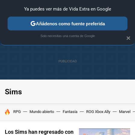
Ya puedes ver más de Vida Extra en Google
ANÁLISIS
GUÍAS Y TRUCOS
PC
SONY
NINTENDO
Añádenos como fuente preferida
Solo necesitas una cuenta de Google
×
Sims
HOY SE HABLA DE
RPG
Mundo abierto
Fantasía
ROG Xbox Ally
Marvel
Los Sims han regresado con