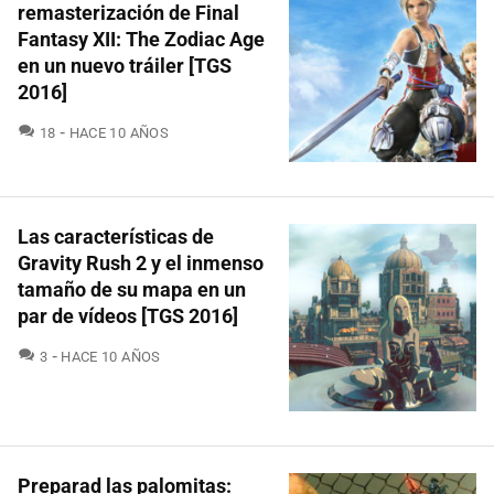
remasterización de Final
Fantasy XII: The Zodiac Age
en un nuevo tráiler [TGS
2016]
COMENTARIOS
18
HACE 10 AÑOS
Las características de
Gravity Rush 2 y el inmenso
tamaño de su mapa en un
par de vídeos [TGS 2016]
COMENTARIOS
3
HACE 10 AÑOS
Preparad las palomitas: