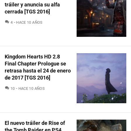
tráiler y anuncia su alfa
cerrada [TGS 2016]
COMENTARIOS
4
HACE 10 AÑOS
Kingdom Hearts HD 2.8
Final Chapter Prologue se
retrasa hasta el 24 de enero
de 2017 [TGS 2016]
COMENTARIOS
10
HACE 10 AÑOS
El nuevo tráiler de Rise of
the Tomb Raider en PS4