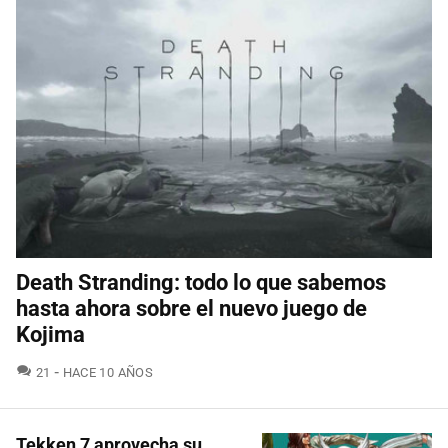
Death Stranding: todo lo que sabemos
hasta ahora sobre el nuevo juego de
Kojima
COMENTARIOS
21
HACE 10 AÑOS
Tekken 7 aprovecha su