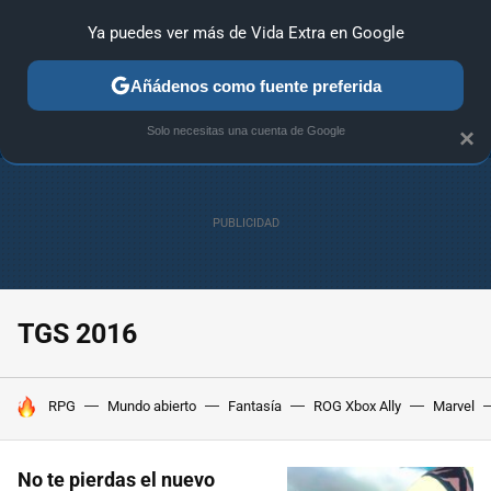
Ya puedes ver más de Vida Extra en Google
ANÁLISIS
GUÍAS Y TRUCOS
PC
SONY
NINTENDO
Añádenos como fuente preferida
Solo necesitas una cuenta de Google
×
TGS 2016
HOY SE HABLA DE
RPG
Mundo abierto
Fantasía
ROG Xbox Ally
Marvel
No te pierdas el nuevo