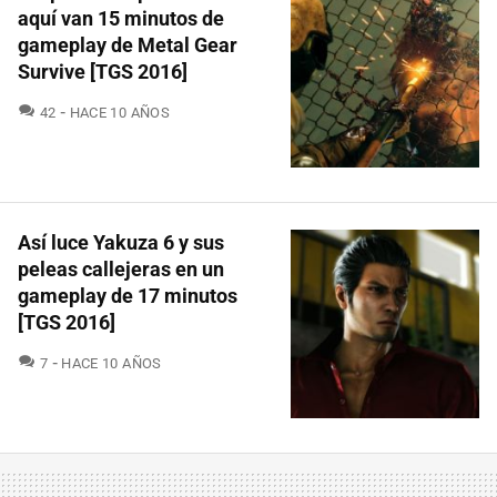
aquí van 15 minutos de
gameplay de Metal Gear
Survive [TGS 2016]
COMENTARIOS
42
HACE 10 AÑOS
Así luce Yakuza 6 y sus
peleas callejeras en un
gameplay de 17 minutos
[TGS 2016]
COMENTARIOS
7
HACE 10 AÑOS