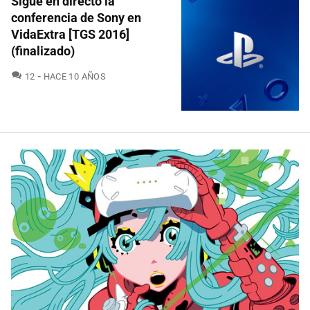
Sigue en directo la
conferencia de Sony en
VidaExtra [TGS 2016]
(finalizado)
COMENTARIOS
12
HACE 10 AÑOS