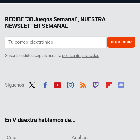
RECIBE "3DJuegos Semanal", NUESTRA
NEWSLETTER SEMANAL
SUSCRIBIR
Suscribiéndote aceptas nuestra
política de privacidad
Síguenos
Twit
Fac
Yout
Inst
RSS
Twit
Flip
Disc
ter
ebo
ube
agra
ch
boar
ord
ok
m
d
En Vidaextra hablamos de...
Cine
Análisis