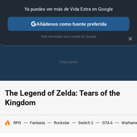
Ya puedes ver más de Vida Extra en Google
ANÁLISIS
GUÍAS Y TRUCOS
PC
SONY
NINTENDO
Añádenos como fuente preferida
Solo necesitas una cuenta de Google
×
The Legend of Zelda: Tears of the
Kingdom
HOY SE HABLA DE
RPG
Fantasía
Rockstar
Switch 2
GTA 6
Warham