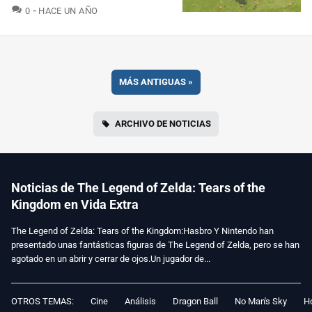
COMENTARIOS
0
HACE UN AÑO
MÁS ANTIGUAS
»
ARCHIVO DE NOTICIAS
Noticias de The Legend of Zelda: Tears of the
Kingdom en Vida Extra
The Legend of Zelda: Tears of the Kingdom:Hasbro Y Nintendo han
presentado unas fantásticas figuras de The Legend of Zelda, pero se han
agotado en un abrir y cerrar de ojos.Un jugador de...
OTROS TEMAS:
Cine
Análisis
Dragon Ball
No Man's Sky
Ho