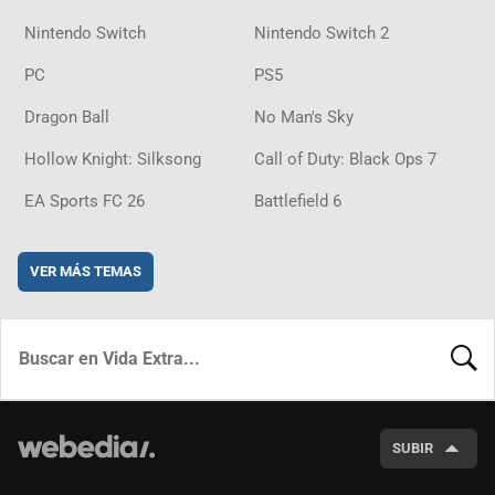
Nintendo Switch
Nintendo Switch 2
PC
PS5
Dragon Ball
No Man's Sky
Hollow Knight: Silksong
Call of Duty: Black Ops 7
EA Sports FC 26
Battlefield 6
VER MÁS TEMAS
BUSCA
SUBIR