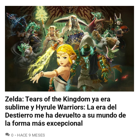
Zelda: Tears of the Kingdom ya era
sublime y Hyrule Warriors: La era del
Destierro me ha devuelto a su mundo de
la forma más excepcional
COMENTARIOS
0
HACE 9 MESES