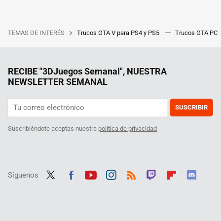
TEMAS DE INTERÉS
Trucos GTA V para PS4 y PS5
Trucos GTA PC
RECIBE "3DJuegos Semanal", NUESTRA
NEWSLETTER SEMANAL
SUSCRIBIR
Suscribiéndote aceptas nuestra
política de privacidad
Síguenos
Twit
Fac
Yout
Inst
RSS
Twit
Flip
Disc
ter
ebo
ube
agra
ch
boar
ord