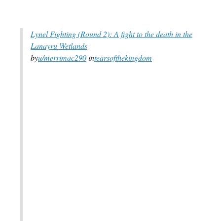
Lynel Fighting (Round 2): A fight to the death in the
Lanayru Wetlands
by
u/merrimac290
in
tearsofthekingdom