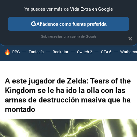
Ya puedes ver más de Vida Extra en Google
ANÁLISIS
GUÍAS Y TRUCOS
PC
SONY
NINTENDO
Añádenos como fuente preferida
Solo necesitas una cuenta de Google
×
HOY SE HABLA DE
RPG
Fantasía
Rockstar
Switch 2
GTA 6
Warhamm
A este jugador de Zelda: Tears of the
Kingdom se le ha ido la olla con las
armas de destrucción masiva que ha
montado