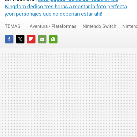
Kingdom dedicó tres horas a montar la foto perfecta
¡con personajes que no deberían estar ahí!
TEMAS
Aventura - Plataformas
Nintendo Switch
Ninten
FACEBOOK
TWITTER
FLIPBOARD
E-
WHATSAPP
MAIL