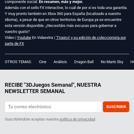
componente social.
En resumen, más y mejor.
Además con el sello FX Interactive, lo cuál de por sí es toda una garantía.
Y muy pronto también en Xbox 360 para España (localizado a nuestro
idioma), a pesar de que en otros territorios de Europa ya se encuentre
esta versión disponible. ¿Necesitáis más excusas para gobernar a
vuestro gusto?
Vídeo |
Youtube
En Vidaextra |
‘Tropico’ y su edición de coleccionista por
parte de FX
OTROS TEMAS:
Cine
Análisis
Dragon Ball
No Man's Sky
Ho
RECIBE "3DJuegos Semanal", NUESTRA
NEWSLETTER SEMANAL
SUSCRIBIR
Suscribiéndote aceptas nuestra
política de privacidad