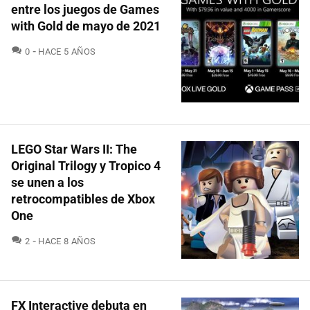
entre los juegos de Games
with Gold de mayo de 2021
COMENTARIOS
0
HACE 5 AÑOS
LEGO Star Wars II: The
Original Trilogy y Tropico 4
se unen a los
retrocompatibles de Xbox
One
COMENTARIOS
2
HACE 8 AÑOS
FX Interactive debuta en