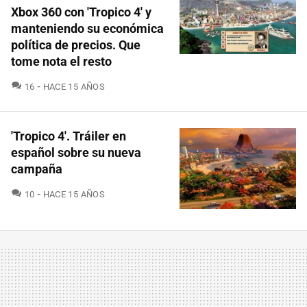
Xbox 360 con 'Tropico 4' y
manteniendo su económica
política de precios. Que
tome nota el resto
COMENTARIOS
16
HACE 15 AÑOS
'Tropico 4'. Tráiler en
español sobre su nueva
campaña
COMENTARIOS
10
HACE 15 AÑOS