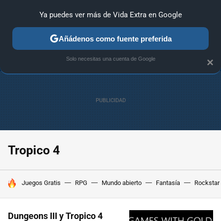
Ya puedes ver más de Vida Extra en Google
ANÁLISIS
GUÍAS Y TRUCOS
PC
SONY
NINTENDO
Añádenos como fuente preferida
Solo necesitas una cuenta de Google
×
Tropico 4
HOY SE HABLA DE
Juegos Gratis
RPG
Mundo abierto
Fantasía
Rockstar
Dungeons III y Tropico 4