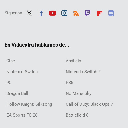
Síguenos
Twit
Fac
Yout
Inst
RSS
Twit
Flip
Disc
ter
ebo
ube
agra
ch
boar
ord
ok
m
d
En Vidaextra hablamos de...
Cine
Análisis
Nintendo Switch
Nintendo Switch 2
PC
PS5
Dragon Ball
No Man's Sky
Hollow Knight: Silksong
Call of Duty: Black Ops 7
EA Sports FC 26
Battlefield 6