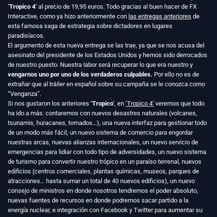
‘Tropico 4’
al precio de 19,95 euros. Todo gracias al buen hacer de FX
Interactive, como ya hizo anteriormente con
las entregas anteriores
de
esta famosa saga de estrategia sobre dictadores en lugares
paradisíacos.
El argumento de esta nueva entrega se las trae, ya que se nos acusa del
asesinato del presidente de los Estados Unidos y hemos sido derrocados
de nuestro puesto. Nuestra labor será recuperar lo que era nuestro y
vengarnos uno por uno de los verdaderos culpables.
Por ello no es de
extrañar que al tráiler en español sobre su campaña se le conozca como
“Venganza”.
Si nos gustaron los anteriores
‘Tropico’
, en
‘Tropico 4’
veremos que todo
ha ido a más: contaremos con nuevos desastres naturales (volcanes,
tsunamis, huracanes, tornados…), una nueva interfaz para gestionar todo
de un modo más fácil, un nuevo sistema de comercio para engordar
nuestras arcas, nuevas alianzas internacionales, un nuevo servicio de
emergencias para lidiar con todo tipo de adversidades, un nuevo sistema
de turismo para convertir nuestro trópico en un paraíso terrenal, nuevos
edificios (centros comerciales, plantas químicas, museos, parques de
atracciones… hasta sumar un total de 40 nuevos edificios), un nuevo
consejo de ministros en donde nosotros tendremos el poder absoluto,
nuevas fuentes de recursos en donde podremos sacar partido a la
energía nuclear, e integración con Facebook y Twitter para aumentar su