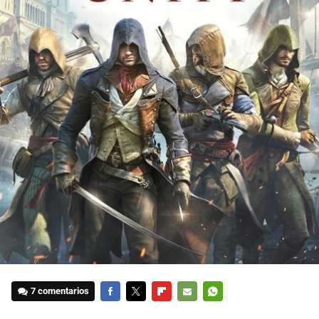
7 comentarios
FACEBOOK
TWITTER
FLIPBOARD
E-
WHATSAPP