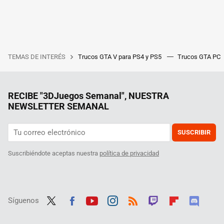
TEMAS DE INTERÉS
Trucos GTA V para PS4 y PS5
Trucos GTA PC
RECIBE "3DJuegos Semanal", NUESTRA
NEWSLETTER SEMANAL
SUSCRIBIR
Suscribiéndote aceptas nuestra
política de privacidad
Síguenos
Twit
Fac
Yout
Inst
RSS
Twit
Flip
Disc