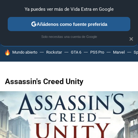
Ya puedes ver más de Vida Extra en Google
MENÚ
NUEVO
Añádenos como fuente preferida
ANÁLISIS
GUÍAS Y TRUCOS
PC
SONY
NINTENDO
Solo necesitas una cuenta de Google
×
HOY SE HABLA DE
Mundo abierto
Rockstar
GTA 6
PS5 Pro
Marvel
Sp
Assassin's Creed Unity