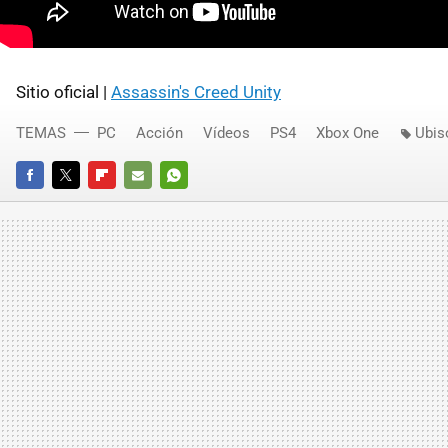
Sitio oficial |
Assassin's Creed Unity
TEMAS
PC
Acción
Vídeos
PS4
Xbox One
Ubis
FACEBOOK
TWITTER
FLIPBOARD
E-
WHATSAPP
MAIL