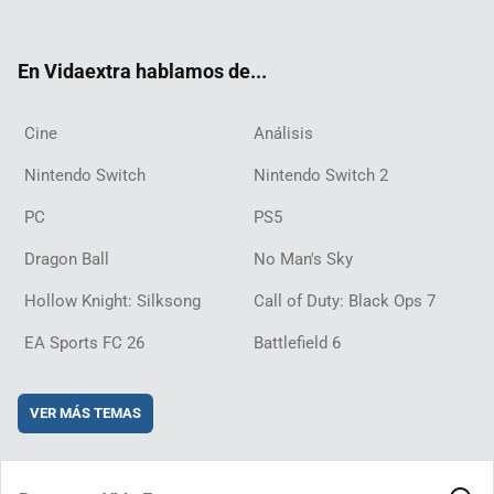
ter
ebo
ube
agra
ch
boar
ord
ok
m
d
En Vidaextra hablamos de...
Cine
Análisis
Nintendo Switch
Nintendo Switch 2
PC
PS5
Dragon Ball
No Man's Sky
Hollow Knight: Silksong
Call of Duty: Black Ops 7
EA Sports FC 26
Battlefield 6
VER MÁS TEMAS