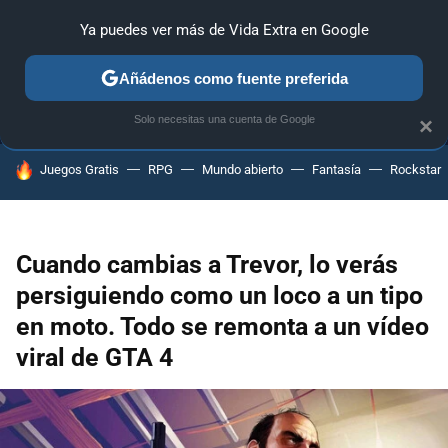
Ya puedes ver más de Vida Extra en Google
MENÚ
NUEVO
Añádenos como fuente preferida
ANÁLISIS
GUÍAS Y TRUCOS
PC
SONY
NINTENDO
Solo necesitas una cuenta de Google
×
HOY SE HABLA DE
Juegos Gratis
RPG
Mundo abierto
Fantasía
Rockstar
Cuando cambias a Trevor, lo verás
persiguiendo como un loco a un tipo
en moto. Todo se remonta a un vídeo
viral de GTA 4