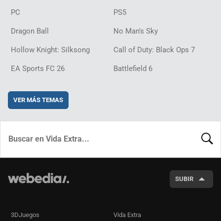
PC
PS5
Dragon Ball
No Man's Sky
Hollow Knight: Silksong
Call of Duty: Black Ops 7
EA Sports FC 26
Battlefield 6
VER MÁS TEMAS
BUSCA
SUBIR
3DJuegos
Vida Extra