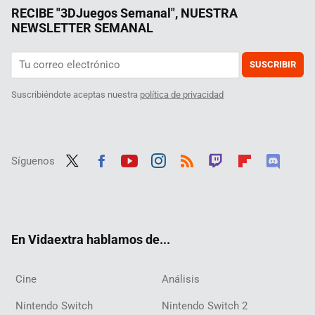
RECIBE "3DJuegos Semanal", NUESTRA
NEWSLETTER SEMANAL
SUSCRIBIR
Suscribiéndote aceptas nuestra
política de privacidad
Síguenos
Twit
Fac
Yout
Inst
RSS
Twit
Flip
Disc
ter
ebo
ube
agra
ch
boar
ord
ok
m
d
En Vidaextra hablamos de...
Cine
Análisis
Nintendo Switch
Nintendo Switch 2