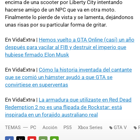
encima de una scooter por Liberty City intentando
hacerse amigo de un NPC que va en otra moto.
Finalmente lo pierde de vista y se lamenta, dejándonos
unas risas por su particular forma de gritar.
En VidaExtra |
Hemos vuelto a GTA Online (casi) un año
después para vacilar al FIB y destruir el imperio que
hubiese firmado Elon Musk
En VidaExtra |
Cómo la historia inventada del cantante
que se comió un hámster ayudó a que GTA se
convirtiese en superventas
En VidaExtra |
La armadura que utilizaste en Red Dead
Redemption 2 no es una flipada de Rockstar: está
inspirada en un forajido australiano real
TEMAS
PC
Acción
PS5
Xbox Series
GTA V