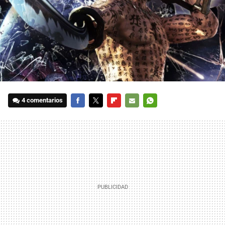
4 comentarios
FACEBOOK
TWITTER
FLIPBOARD
E-
WHATSAPP
MAIL