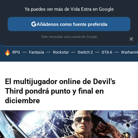
Ya puedes ver más de Vida Extra en Google
ANÁLISIS
GUÍAS Y TRUCOS
PC
SONY
NINTENDO
Añádenos como fuente preferida
Solo necesitas una cuenta de Google
×
HOY SE HABLA DE
RPG
Fantasía
Rockstar
Switch 2
GTA 6
Warhamm
El multijugador online de Devil's
Third pondrá punto y final en
diciembre