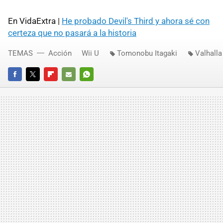
En VidaExtra |
He probado Devil's Third y ahora sé con
certeza que no pasará a la historia
TEMAS
Acción
Wii U
Tomonobu Itagaki
Valhall
FACEBOOK
TWITTER
FLIPBOARD
E-
WHATSAPP
MAIL