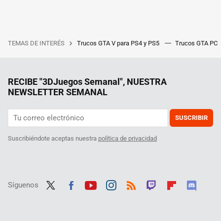
TEMAS DE INTERÉS
Trucos GTA V para PS4 y PS5
Trucos GTA PC
RECIBE "3DJuegos Semanal", NUESTRA
NEWSLETTER SEMANAL
SUSCRIBIR
Suscribiéndote aceptas nuestra
política de privacidad
Síguenos
Twit
Fac
Yout
Inst
RSS
Twit
Flip
Disc
ter
ebo
ube
agra
ch
boar
ord