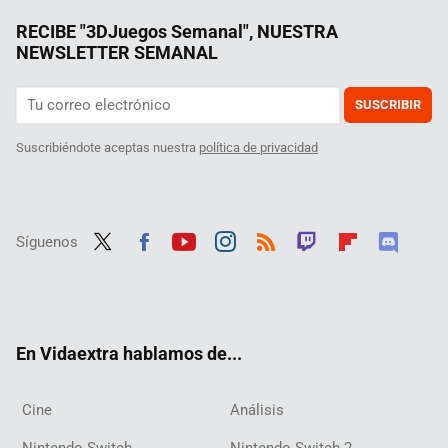
RECIBE "3DJuegos Semanal", NUESTRA
NEWSLETTER SEMANAL
SUSCRIBIR
Suscribiéndote aceptas nuestra
política de privacidad
Síguenos
Twit
Fac
Yout
Inst
RSS
Twit
Flip
Disc
ter
ebo
ube
agra
ch
boar
ord
ok
m
d
En Vidaextra hablamos de...
Cine
Análisis
Nintendo Switch
Nintendo Switch 2