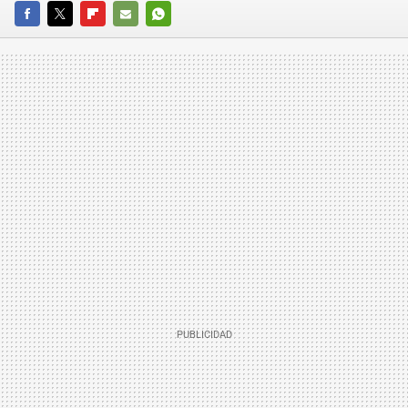
FACEBOOK
TWITTER
FLIPBOARD
E-
WHATSAPP
MAIL