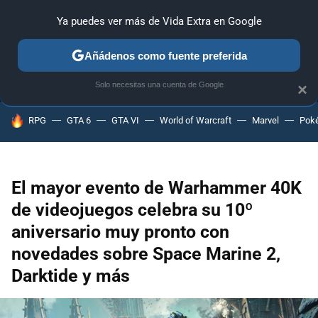
Ya puedes ver más de Vida Extra en Google
ANÁLISIS
GUÍAS Y TRUCOS
PC
SONY
NINTENDO
Añádenos como fuente preferida
Solo necesitas una cuenta de Google
×
HOY SE HABLA DE
RPG
GTA 6
GTA VI
World of Warcraft
Marvel
Pok
El mayor evento de Warhammer 40K
de videojuegos celebra su 10º
aniversario muy pronto con
novedades sobre Space Marine 2,
Darktide y más