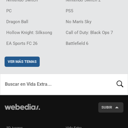
PC
PS5
Dragon Ball
No Man's Sky
Hollow Knight: Silksong
Call of Duty: Black Ops 7
EA Sports FC 26
Battlefield 6
VER MÁS TEMAS
BUSCA
SUBIR
3DJuegos
Vida Extra