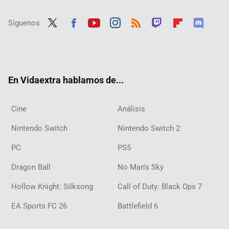
Síguenos
Twit
Fac
Yout
Inst
RSS
Twit
Flip
Disc
ter
ebo
ube
agra
ch
boar
ord
ok
m
d
En Vidaextra hablamos de...
Cine
Análisis
Nintendo Switch
Nintendo Switch 2
PC
PS5
Dragon Ball
No Man's Sky
Hollow Knight: Silksong
Call of Duty: Black Ops 7
EA Sports FC 26
Battlefield 6