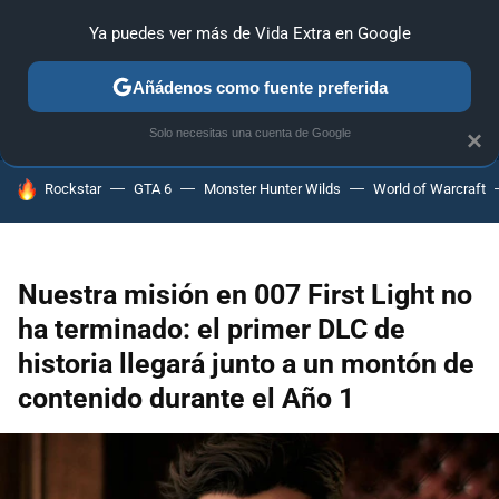
Ya puedes ver más de Vida Extra en Google
ANÁLISIS
GUÍAS Y TRUCOS
PC
SONY
NINTENDO
Añádenos como fuente preferida
Solo necesitas una cuenta de Google
×
HOY SE HABLA DE
Rockstar
GTA 6
Monster Hunter Wilds
World of Warcraft
Nuestra misión en 007 First Light no
ha terminado: el primer DLC de
historia llegará junto a un montón de
contenido durante el Año 1