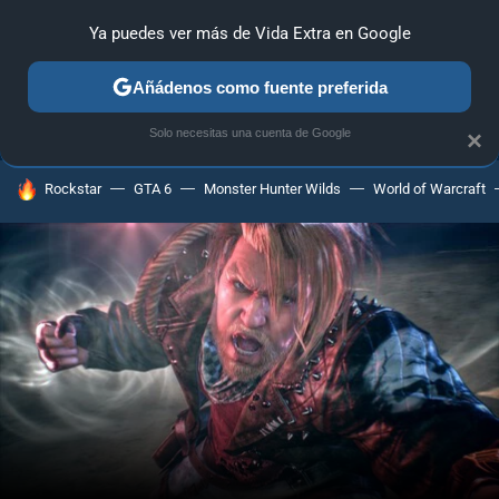
Ya puedes ver más de Vida Extra en Google
ANÁLISIS
GUÍAS Y TRUCOS
PC
SONY
NINTENDO
Añádenos como fuente preferida
Solo necesitas una cuenta de Google
×
HOY SE HABLA DE
Rockstar
GTA 6
Monster Hunter Wilds
World of Warcraft