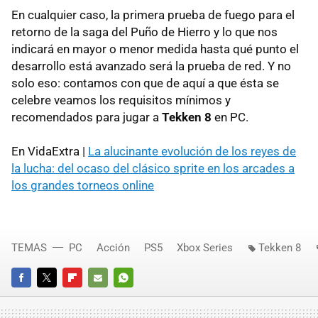
En cualquier caso, la primera prueba de fuego para el
retorno de la saga del Puño de Hierro y lo que nos
indicará en mayor o menor medida hasta qué punto el
desarrollo está avanzado será la prueba de red. Y no
solo eso: contamos con que de aquí a que ésta se
celebre veamos los requisitos mínimos y
recomendados para jugar a
Tekken 8
en PC.
En VidaExtra |
La alucinante evolución de los reyes de
la lucha: del ocaso del clásico sprite en los arcades a
los grandes torneos online
TEMAS
PC
Acción
PS5
Xbox Series
Tekken 8
FACEBOOK
TWITTER
FLIPBOARD
E-
WHATSAPP
MAIL