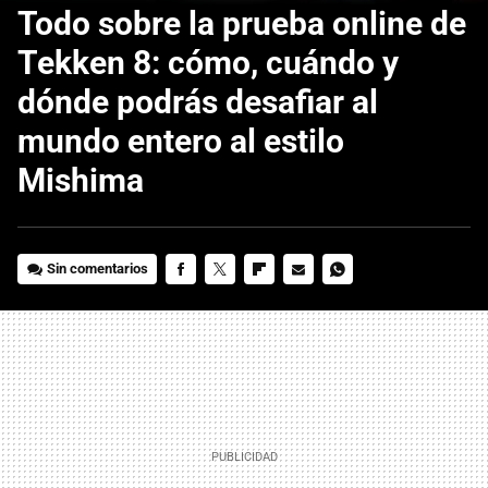
Todo sobre la prueba online de
Tekken 8: cómo, cuándo y
dónde podrás desafiar al
mundo entero al estilo
Mishima
Sin comentarios
FACEBOOK
TWITTER
FLIPBOARD
E-
WHATSAPP
MAIL