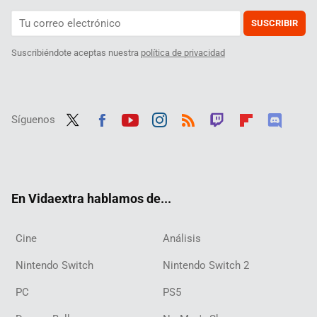
SUSCRIBIR
Suscribiéndote aceptas nuestra
política de privacidad
Síguenos
Twit
Fac
Yout
Inst
RSS
Twit
Flip
Disc
ter
ebo
ube
agra
ch
boar
ord
ok
m
d
En Vidaextra hablamos de...
Cine
Análisis
Nintendo Switch
Nintendo Switch 2
PC
PS5