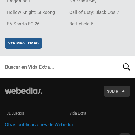
Dragon Ball
No Man's Sky
Hollow Knight: Silksong
Call of Duty: Black Ops 7
EA Sports FC 26
Battlefield 6
VER MÁS TEMAS
BUSCA
SUBIR
3DJuegos
Vida Extra
Otras publicaciones de Webedia