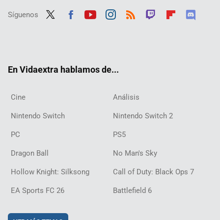
Síguenos
Twit
Fac
Yout
Inst
RSS
Twit
Flip
Disc
ter
ebo
ube
agra
ch
boar
ord
ok
m
d
En Vidaextra hablamos de...
Cine
Análisis
Nintendo Switch
Nintendo Switch 2
PC
PS5
Dragon Ball
No Man's Sky
Hollow Knight: Silksong
Call of Duty: Black Ops 7
EA Sports FC 26
Battlefield 6