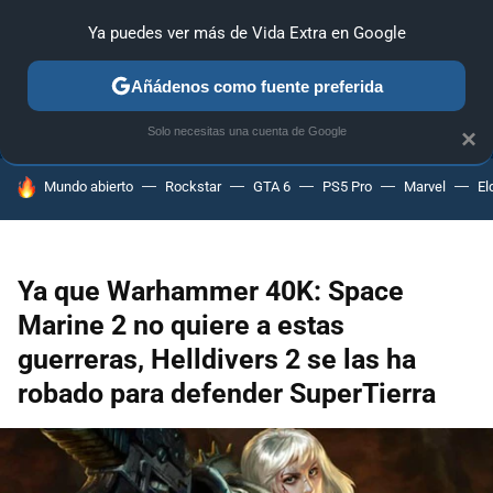
Ya puedes ver más de Vida Extra en Google
ANÁLISIS
GUÍAS Y TRUCOS
PC
SONY
NINTENDO
Añádenos como fuente preferida
Solo necesitas una cuenta de Google
×
HOY SE HABLA DE
Mundo abierto
Rockstar
GTA 6
PS5 Pro
Marvel
El
Ya que Warhammer 40K: Space
Marine 2 no quiere a estas
guerreras, Helldivers 2 se las ha
robado para defender SuperTierra