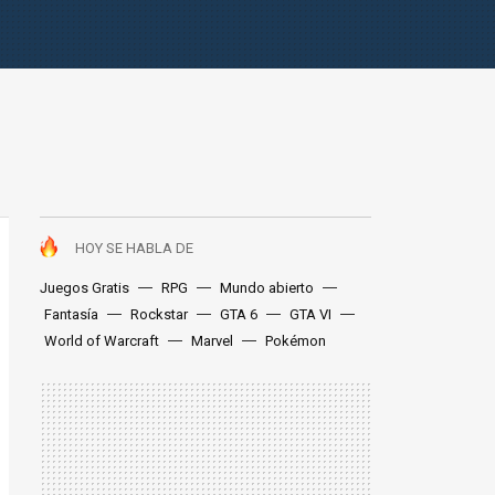
HOY SE HABLA DE
Juegos Gratis
RPG
Mundo abierto
Fantasía
Rockstar
GTA 6
GTA VI
World of Warcraft
Marvel
Pokémon