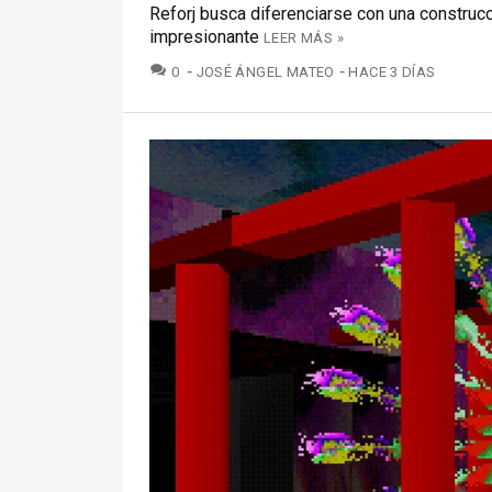
Reforj busca diferenciarse con una construcc
impresionante
LEER MÁS »
COMENTARIOS
0
JOSÉ ÁNGEL MATEO
HACE 3 DÍAS