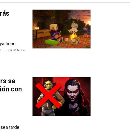
drás
ya tiene
o.
LEER MÁS »
rs se
ión con
 sea tarde