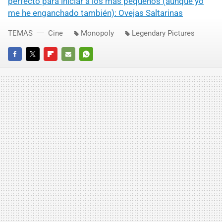
perfecto para iniciar a los más pequeños (aunque yo
me he enganchado también): Ovejas Saltarinas
TEMAS
Cine
Monopoly
Legendary Pictures
FACEBOOK
TWITTER
FLIPBOARD
E-
WHATSAPP
MAIL