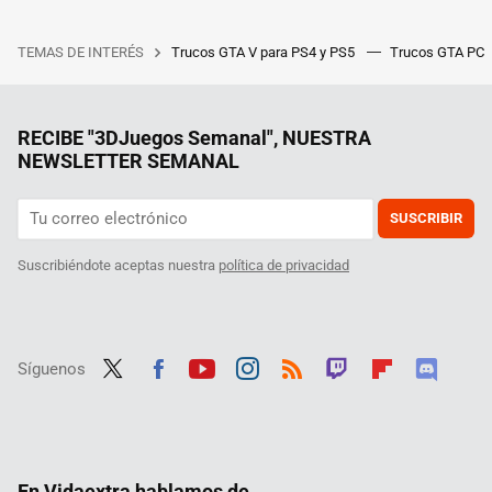
TEMAS DE INTERÉS
Trucos GTA V para PS4 y PS5
Trucos GTA PC
RECIBE "3DJuegos Semanal", NUESTRA
NEWSLETTER SEMANAL
SUSCRIBIR
Suscribiéndote aceptas nuestra
política de privacidad
Síguenos
Twit
Fac
Yout
Inst
RSS
Twit
Flip
Disc
ter
ebo
ube
agra
ch
boar
ord
ok
m
d
En Vidaextra hablamos de...