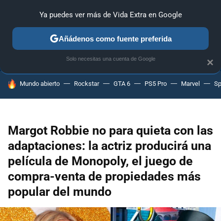
Ya puedes ver más de Vida Extra en Google
ANÁLISIS
GUÍAS Y TRUCOS
PC
SONY
NINTENDO
Añádenos como fuente preferida
Solo necesitas una cuenta de Google
×
HOY SE HABLA DE
Mundo abierto
Rockstar
GTA 6
PS5 Pro
Marvel
Sp
Margot Robbie no para quieta con las
adaptaciones: la actriz producirá una
película de Monopoly, el juego de
compra-venta de propiedades más
popular del mundo