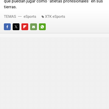
que puedan jugar como “atletas profesionales” en sus
tierras.
TEMAS
eSports
XTK eSports
FACEBOOK
TWITTER
FLIPBOARD
E-
WHATSAPP
MAIL