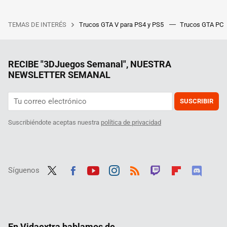
TEMAS DE INTERÉS
Trucos GTA V para PS4 y PS5
Trucos GTA PC
RECIBE "3DJuegos Semanal", NUESTRA
NEWSLETTER SEMANAL
SUSCRIBIR
Suscribiéndote aceptas nuestra
política de privacidad
Síguenos
Twit
Fac
Yout
Inst
RSS
Twit
Flip
Disc
ter
ebo
ube
agra
ch
boar
ord
ok
m
d
En Vidaextra hablamos de...