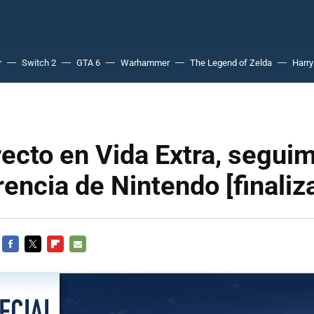
r
Switch 2
GTA 6
Warhammer
The Legend of Zelda
Harry
ecto en Vida Extra, segui
rencia de Nintendo [finaliz
FACEBOOK
TWITTER
FLIPBOARD
E-
MAIL