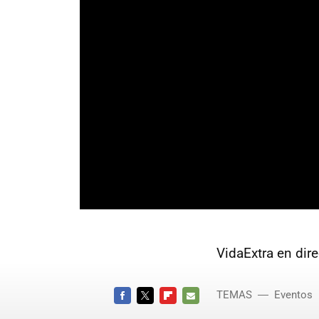
VidaExtra en dire
TEMAS
Eventos
FACEBOOK
TWITTER
FLIPBOARD
E-