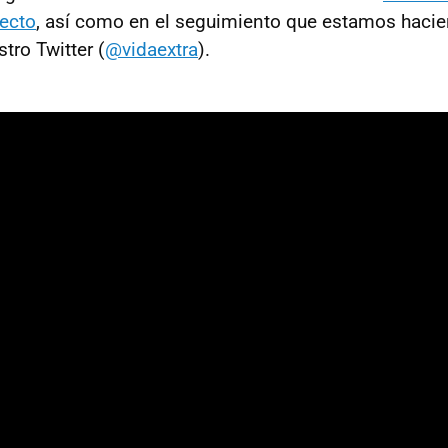
recto
, así como en el seguimiento que estamos haci
tro Twitter (
@vidaextra
).