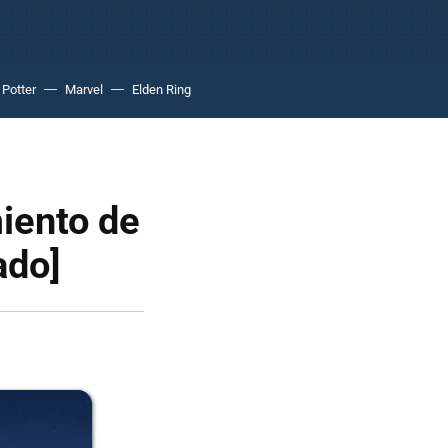
 Potter
Marvel
Elden Ring
miento de
ado]