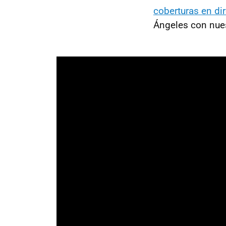
coberturas en di
Ángeles con nues