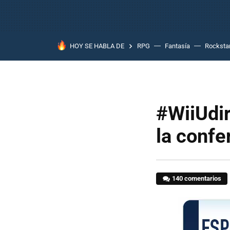
HOY SE HABLA DE
RPG
Fantasía
Rocksta
#WiiUdir
la confe
140 comentarios