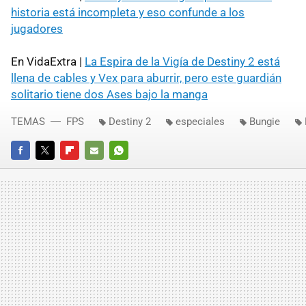
historia está incompleta y eso confunde a los
jugadores
En VidaExtra |
La Espira de la Vigía de Destiny 2 está
llena de cables y Vex para aburrir, pero este guardián
solitario tiene dos Ases bajo la manga
TEMAS
FPS
Destiny 2
especiales
Bungie
FACEBOOK
TWITTER
FLIPBOARD
E-
WHATSAPP
MAIL