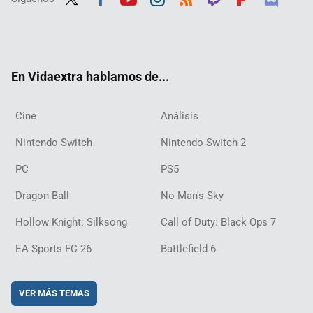
Twit
Fac
Yout
Inst
RSS
Twit
Flip
Disc
ter
ebo
ube
agra
ch
boar
ord
ok
m
d
En Vidaextra hablamos de...
Cine
Análisis
Nintendo Switch
Nintendo Switch 2
PC
PS5
Dragon Ball
No Man's Sky
Hollow Knight: Silksong
Call of Duty: Black Ops 7
EA Sports FC 26
Battlefield 6
VER MÁS TEMAS