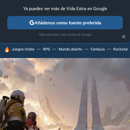
Ya puedes ver más de Vida Extra en Google
ANÁLISIS
GUÍAS Y TRUCOS
PC
SONY
NINTENDO
Añádenos como fuente preferida
Solo necesitas una cuenta de Google
×
HOY SE HABLA DE
Juegos Gratis
RPG
Mundo abierto
Fantasía
Rockstar