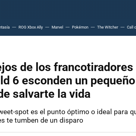
ntasía
ROG Xbox Ally
Marvel
Pokémon
The Witcher
Call 
ejos de los francotiradores
eld 6 esconden un pequeño
e salvarte la vida
weet-spot es el punto óptimo o ideal para q
es te tumben de un disparo