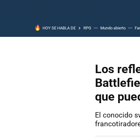
HOY SE HABLA DE
RPG
Mundo abierto
Fa
Los refl
Battlefi
que pued
El conocido s
francotirador