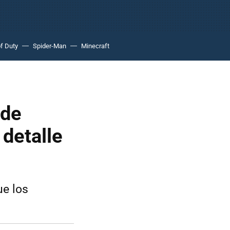
of Duty
Spider-Man
Minecraft
 de
 detalle
ue los