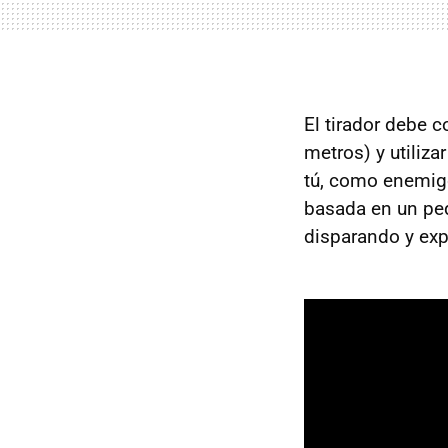
El tirador debe c
metros) y utiliz
tú, como enemigo
basada en un peq
disparando y exp