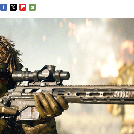
FACEBOOK
TWITTER
FLIPBOARD
E-
MAIL