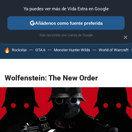
Ya puedes ver más de Vida Extra en Google
MENÚ
NUEVO
Añádenos como fuente preferida
ANÁLISIS
GUÍAS Y TRUCOS
PC
SONY
NINTENDO
Solo necesitas una cuenta de Google
×
HOY SE HABLA DE
Rockstar
GTA 6
Monster Hunter Wilds
World of Warcraft
Wolfenstein: The New Order