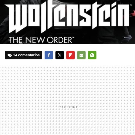
14 comentarios
FACEBOOK
TWITTER
FLIPBOARD
E-
WHATSAPP
MAIL