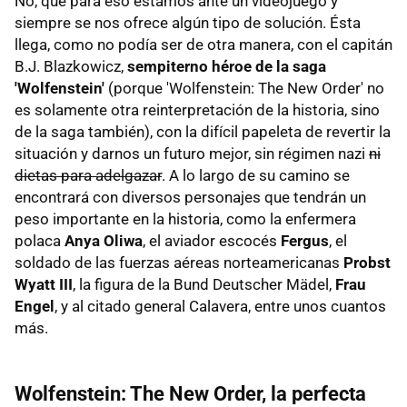
No, que para eso estamos ante un videojuego y
siempre se nos ofrece algún tipo de solución. Ésta
llega, como no podía ser de otra manera, con el capitán
B.J. Blazkowicz,
sempiterno héroe de la saga
'Wolfenstein'
(porque 'Wolfenstein: The New Order' no
es solamente otra reinterpretación de la historia, sino
de la saga también), con la difícil papeleta de revertir la
situación y darnos un futuro mejor, sin régimen nazi
ni
dietas para adelgazar
. A lo largo de su camino se
encontrará con diversos personajes que tendrán un
peso importante en la historia, como la enfermera
polaca
Anya Oliwa
, el aviador escocés
Fergus
, el
soldado de las fuerzas aéreas norteamericanas
Probst
Wyatt III
, la figura de la Bund Deutscher Mädel,
Frau
Engel
, y al citado general Calavera, entre unos cuantos
más.
Wolfenstein: The New Order, la perfecta