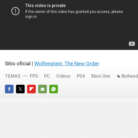
Sitio oficial |
Wolfenstein: The New Order
TEMAS
FPS
PC
Vídeos
PS4
Xbox One
Bethesd
FACEBOOK
TWITTER
FLIPBOARD
E-
WHATSAPP
MAIL