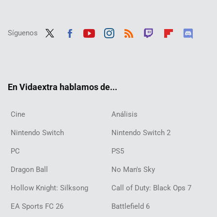
Síguenos
Twit
Fac
Yout
Inst
RSS
Twit
Flip
Disc
ter
ebo
ube
agra
ch
boar
ord
ok
m
d
En Vidaextra hablamos de...
Cine
Análisis
Nintendo Switch
Nintendo Switch 2
PC
PS5
Dragon Ball
No Man's Sky
Hollow Knight: Silksong
Call of Duty: Black Ops 7
EA Sports FC 26
Battlefield 6