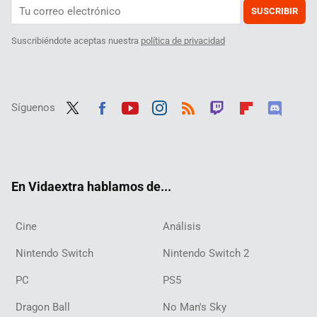
SUSCRIBIR
Suscribiéndote aceptas nuestra
política de privacidad
Síguenos
Twit
Fac
Yout
Inst
RSS
Twit
Flip
Disc
ter
ebo
ube
agra
ch
boar
ord
ok
m
d
En Vidaextra hablamos de...
Cine
Análisis
Nintendo Switch
Nintendo Switch 2
PC
PS5
Dragon Ball
No Man's Sky