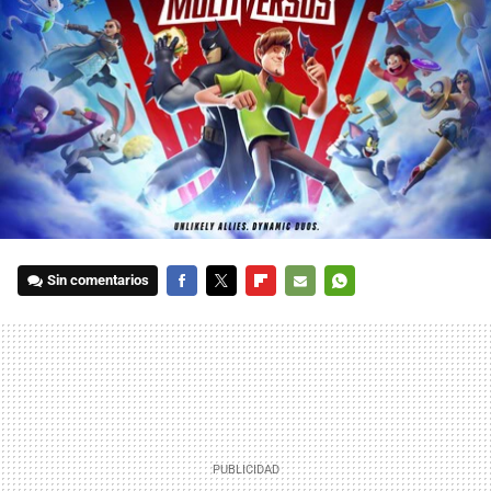
Sin comentarios
FACEBOOK
TWITTER
FLIPBOARD
E-
WHATSAPP
MAIL