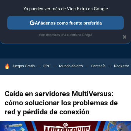
Ya puedes ver más de Vida Extra en Google
Añádenos como fuente preferida
TRUCOS PS4
TRUCOS PC
TRUCOS XBOX ONE
Solo necesitas una cuenta de Google
×
HOY SE HABLA DE
Juegos Gratis
RPG
Mundo abierto
Fantasía
Rockstar
Caída en servidores MultiVersus:
cómo solucionar los problemas de
red y pérdida de conexión