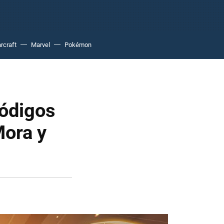
rcraft
Marvel
Pokémon
ódigos
Mora y