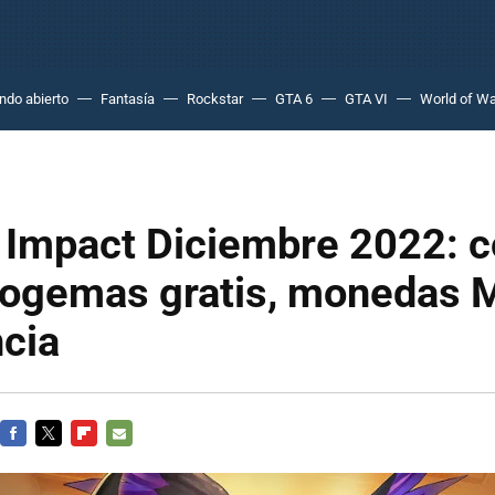
do abierto
Fantasía
Rockstar
GTA 6
GTA VI
World of Wa
 Impact Diciembre 2022: c
togemas gratis, monedas 
cia
FACEBOOK
TWITTER
FLIPBOARD
E-
MAIL