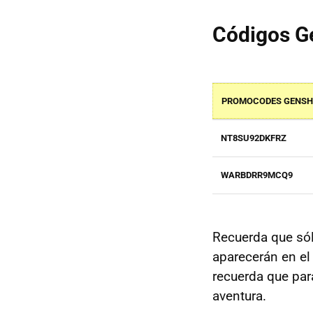
Códigos G
PROMOCODES GENSH
NT8SU92DKFRZ
WARBDRR9MCQ9
Recuerda que sól
aparecerán en el
recuerda que par
aventura.