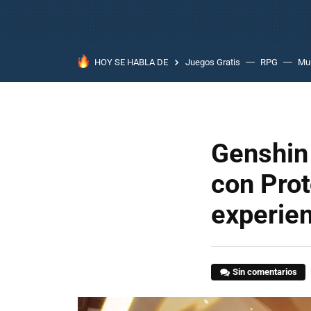
HOY SE HABLA DE
Juegos Gratis
RPG
Mun
Genshin
con Pro
experien
Sin comentarios