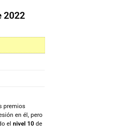
e 2022
os premios
esión en él, pero
do el
nivel 10
de