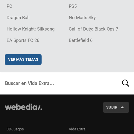
PC
PS5
Dragon Ball
No Man's Sky
Hollow Knight: Silksong
Call of Duty: Black Ops 7
EA Sports FC 26
Battlefield 6
VER MÁS TEMAS
BUSCA
SUBIR
3DJuegos
Vida Extra