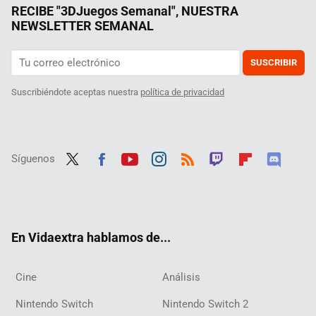
RECIBE "3DJuegos Semanal", NUESTRA
NEWSLETTER SEMANAL
SUSCRIBIR
Suscribiéndote aceptas nuestra
política de privacidad
Síguenos
Twit
Fac
Yout
Inst
RSS
Twit
Flip
Disc
ter
ebo
ube
agra
ch
boar
ord
ok
m
d
En Vidaextra hablamos de...
Cine
Análisis
Nintendo Switch
Nintendo Switch 2