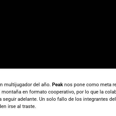
f the Sea
e Me
ter
Sleeper 2: Starward Vector
nk
m
iving
stop
ón multijugador del año.
Peak
nos pone como meta re
 montaña en formato cooperativo, por lo que la cola
 seguir adelante. Un solo fallo de los integrantes de
n irse al traste.