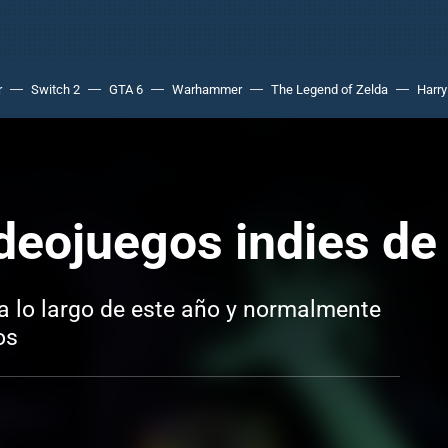
r
Switch 2
GTA 6
Warhammer
The Legend of Zelda
Harry
deojuegos indies de
a lo largo de este año y normalmente
os