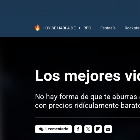
HOY SE HABLA DE
RPG
Fantasía
Rocksta
Los mejores vi
No hay forma de que te aburras 
con precios ridículamente barat
1 comentario
FACEBOOK
TWITTER
FLIPBOARD
E-