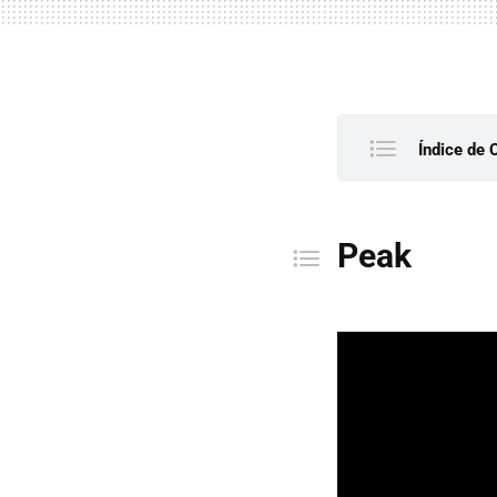
Índice de 
Peak
Hollow 
Peak
Blue Pri
Hades 2
Ball x Pi
Look Ou
The Kin
Ruffy an
Despelo