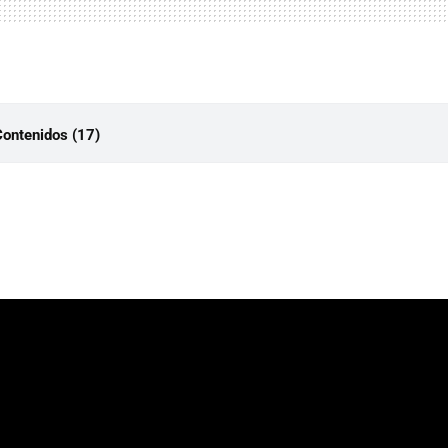
Contenidos (17)
Knight: Silksong
nce
t
tside
g is Watching
d the Riverside
te