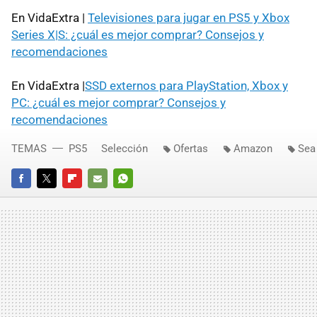
En VidaExtra |
Televisiones para jugar en PS5 y Xbox
Series X|S: ¿cuál es mejor comprar? Consejos y
recomendaciones
En VidaExtra |
SSD externos para PlayStation, Xbox y
PC: ¿cuál es mejor comprar? Consejos y
recomendaciones
TEMAS
PS5
Selección
Ofertas
Amazon
Sea
FACEBOOK
TWITTER
FLIPBOARD
E-
WHATSAPP
MAIL