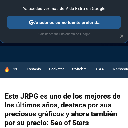
Ya puedes ver más de Vida Extra en Google
Añádenos como fuente preferida
Solo necesitas una cuenta de Google
×
GUÍA DE COMPRAS
NAVIDAD GAMER
OFERTAS GAMING
HOY SE HABLA DE
RPG
Fantasía
Rockstar
Switch 2
GTA 6
Warhamm
Este JRPG es uno de los mejores de
los últimos años, destaca por sus
preciosos gráficos y ahora también
por su precio: Sea of Stars