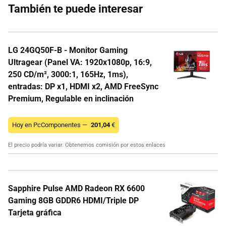
También te puede interesar
LG 24GQ50F-B - Monitor Gaming
Ultragear (Panel VA: 1920x1080p, 16:9,
250 CD/m², 3000:1, 165Hz, 1ms),
entradas: DP x1, HDMI x2, AMD FreeSync
Premium, Regulable en inclinación
Hoy en PcComponentes —
201,04
€
El precio podría variar. Obtenemos comisión por estos enlaces
Sapphire Pulse AMD Radeon RX 6600
Gaming 8GB GDDR6 HDMI/Triple DP
Tarjeta gráfica