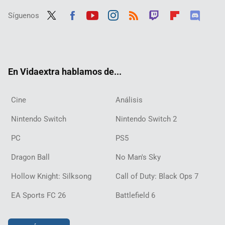
Síguenos
Twit
Fac
Yout
Inst
RSS
Twit
Flip
Disc
ter
ebo
ube
agra
ch
boar
ord
ok
m
d
En Vidaextra hablamos de...
Cine
Análisis
Nintendo Switch
Nintendo Switch 2
PC
PS5
Dragon Ball
No Man's Sky
Hollow Knight: Silksong
Call of Duty: Black Ops 7
EA Sports FC 26
Battlefield 6