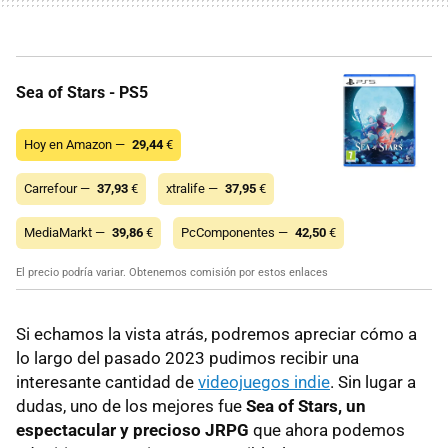
Sea of Stars - PS5
Hoy en Amazon —
29,44
€
Carrefour —
37,93
€
xtralife —
37,95
€
MediaMarkt —
39,86
€
PcComponentes —
42,50
€
El precio podría variar. Obtenemos comisión por estos enlaces
Si echamos la vista atrás, podremos apreciar cómo a
lo largo del pasado 2023 pudimos recibir una
interesante cantidad de
videojuegos indie
. Sin lugar a
dudas, uno de los mejores fue
Sea of Stars, un
espectacular y precioso JRPG
que ahora podemos