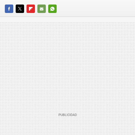
FACEBOOK
TWITTER
FLIPBOARD
E-
WHATSAPP
MAIL