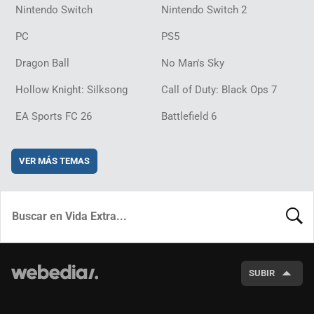
Nintendo Switch
Nintendo Switch 2
PC
PS5
Dragon Ball
No Man's Sky
Hollow Knight: Silksong
Call of Duty: Black Ops 7
EA Sports FC 26
Battlefield 6
VER MÁS TEMAS
BUSCA
SUBIR