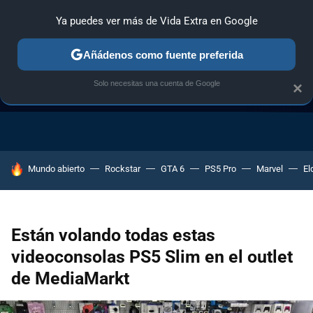
Ya puedes ver más de Vida Extra en Google
Añádenos como fuente preferida
Solo necesitas una cuenta de Google
×
GUÍA DE COMPRAS
NAVIDAD GAMER
OFERTAS GAMING
HOY SE HABLA DE
Mundo abierto
Rockstar
GTA 6
PS5 Pro
Marvel
El
Están volando todas estas
videoconsolas PS5 Slim en el outlet
de MediaMarkt