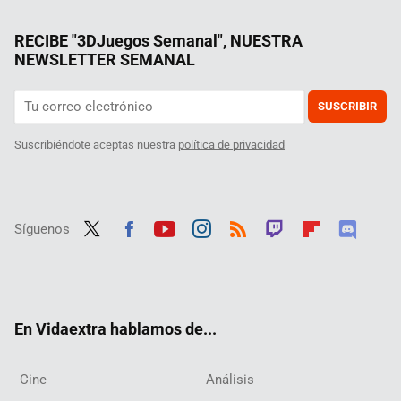
RECIBE "3DJuegos Semanal", NUESTRA
NEWSLETTER SEMANAL
SUSCRIBIR
Suscribiéndote aceptas nuestra
política de privacidad
Síguenos
Twit
Fac
Yout
Inst
RSS
Twit
Flip
Disc
ter
ebo
ube
agra
ch
boar
ord
ok
m
d
En Vidaextra hablamos de...
Cine
Análisis