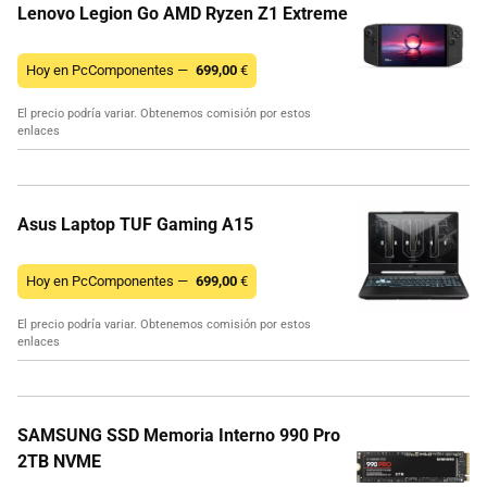
Lenovo Legion Go AMD Ryzen Z1 Extreme
Hoy en PcComponentes —
699,00
€
El precio podría variar. Obtenemos comisión por estos
enlaces
Asus Laptop TUF Gaming A15
Hoy en PcComponentes —
699,00
€
El precio podría variar. Obtenemos comisión por estos
enlaces
SAMSUNG SSD Memoria Interno 990 Pro
2TB NVME