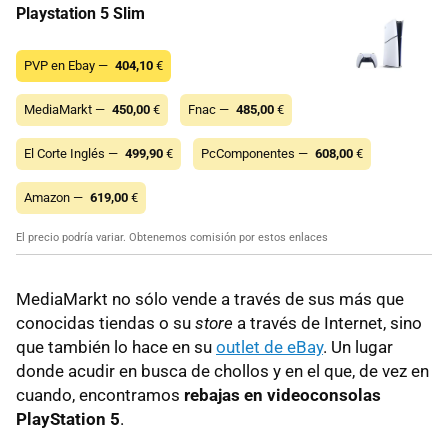
Playstation 5 Slim
PVP en Ebay —
404,10
€
MediaMarkt —
450,00
€
Fnac —
485,00
€
El Corte Inglés —
499,90
€
PcComponentes —
608,00
€
Amazon —
619,00
€
El precio podría variar. Obtenemos comisión por estos enlaces
MediaMarkt no sólo vende a través de sus más que
conocidas tiendas o su
store
a través de Internet, sino
que también lo hace en su
outlet de eBay
. Un lugar
donde acudir en busca de chollos y en el que, de vez en
cuando, encontramos
rebajas en videoconsolas
PlayStation 5
.