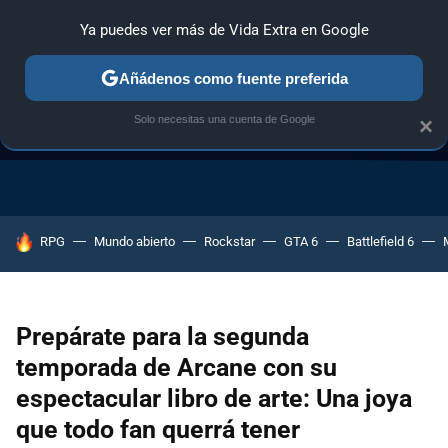
Ya puedes ver más de Vida Extra en Google
Añádenos como fuente preferida
Solo necesitas una cuenta de Google
×
GUÍA DE COMPRAS
NAVIDAD GAMER
OFERTAS GAMING
HOY SE HABLA DE
RPG
Mundo abierto
Rockstar
GTA 6
Battlefield 6
Prepárate para la segunda
temporada de Arcane con su
espectacular libro de arte: Una joya
que todo fan querrá tener