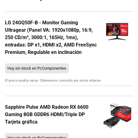
LG 24GQ50F-B - Monitor Gaming
Ultragear (Panel VA: 1920x1080p, 16:9,
250 CD/m², 3000:1, 165Hz, 1ms),
entradas: DP x1, HDMI x2, AMD FreeSync
Premium, Regulable en inclinación
Hoy sin stock en PcComponentes
El precio podría variar. Obtenemos comisión por estos enlaces
Sapphire Pulse AMD Radeon RX 6600
Gaming 8GB GDDR6 HDMI/Triple DP
Tarjeta gráfica
Hoy sin stock en PcComponentes