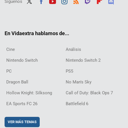
Síguenos
Twit
Fac
Yout
Inst
RSS
Twit
Flip
Disc
ter
ebo
ube
agra
ch
boar
ord
ok
m
d
En Vidaextra hablamos de...
Cine
Análisis
Nintendo Switch
Nintendo Switch 2
PC
PS5
Dragon Ball
No Man's Sky
Hollow Knight: Silksong
Call of Duty: Black Ops 7
EA Sports FC 26
Battlefield 6
VER MÁS TEMAS