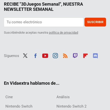
RECIBE "3DJuegos Semanal", NUESTRA
NEWSLETTER SEMANAL
SUSCRIBIR
Suscribiéndote aceptas nuestra
política de privacidad
Síguenos
Twit
Fac
Yout
Inst
RSS
Twit
Flip
Disc
ter
ebo
ube
agra
ch
boar
ord
ok
m
d
En Vidaextra hablamos de...
Cine
Análisis
Nintendo Switch
Nintendo Switch 2