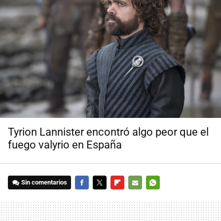
Tyrion Lannister encontró algo peor que el
fuego valyrio en España
Sin comentarios
FACEBOOK
TWITTER
FLIPBOARD
E-
WHATSAPP
MAIL