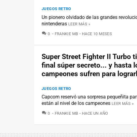
JUEGOS RETRO
Un pionero olvidado de las grandes revoluci
nintenderas
LEER MÁS »
COMENTARIOS
0
FRANKIE MB
HACE 10 MESES
Super Street Fighter II Turbo t
final súper secreto... y hasta l
campeones sufren para lograr
JUEGOS RETRO
Capcom reservó una sorpresa pequeñita par
están al nivel de los campeones
LEER MÁS »
COMENTARIOS
0
FRANKIE MB
HACE UN AÑO