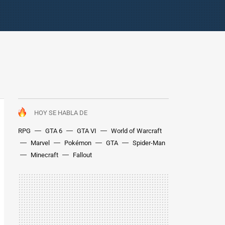
HOY SE HABLA DE
RPG
GTA 6
GTA VI
World of Warcraft
Marvel
Pokémon
GTA
Spider-Man
Minecraft
Fallout