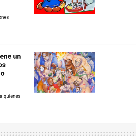
ones
iene un
os
lo
a quienes