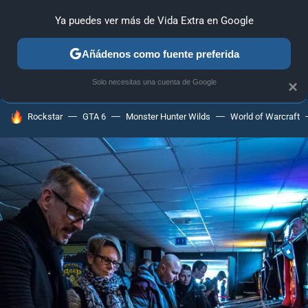
Ya puedes ver más de Vida Extra en Google
ANÁLISIS
GUÍAS Y TRUCOS
PC
SONY
NINTENDO
Añádenos como fuente preferida
Solo necesitas una cuenta de Google
×
HOY SE HABLA DE
Rockstar
GTA 6
Monster Hunter Wilds
World of Warcraft