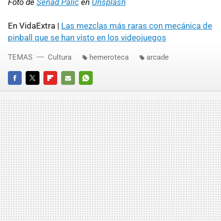
Foto de
Senad Palic
en
Unsplash
En VidaExtra |
Las mezclas más raras con mecánica de
pinball que se han visto en los videojuegos
TEMAS
Cultura
hemeroteca
arcade
FACEBOOK
TWITTER
FLIPBOARD
E-
WHATSAPP
MAIL