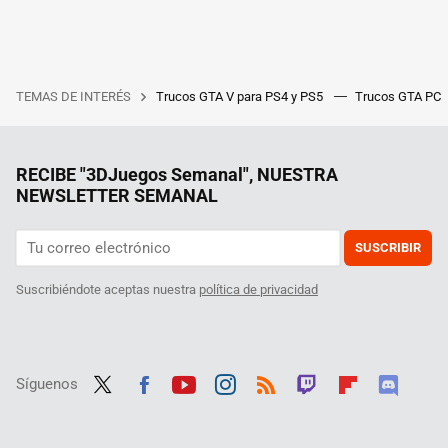
TEMAS DE INTERÉS
Trucos GTA V para PS4 y PS5
Trucos GTA PC
RECIBE "3DJuegos Semanal", NUESTRA
NEWSLETTER SEMANAL
SUSCRIBIR
Suscribiéndote aceptas nuestra
política de privacidad
Síguenos
Twit
Fac
Yout
Inst
RSS
Twit
Flip
Disc
ter
ebo
ube
agra
ch
boar
ord