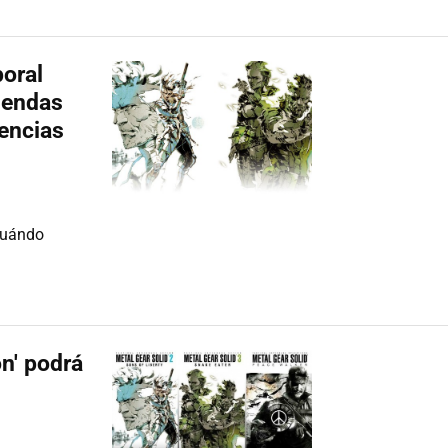
oral
tiendas
cencias
cuándo
on' podrá