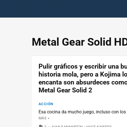
Metal Gear Solid HD
Pulir gráficos y escribir una b
historia mola, pero a Kojima lo
encanta son absurdeces como
Metal Gear Solid 2
ACCIÓN
Esa cocina da mucho juego, incluso con los 
MÁS »
COMENTARIOS
2
JUAN SANMARTÍN
HACE 8 MESES