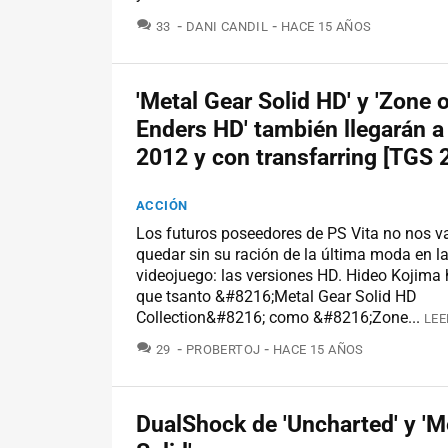
COMENTARIOS
33
DANI CANDIL
HACE 15 AÑOS
'Metal Gear Solid HD' y 'Zone 
Enders HD' también llegarán a
2012 y con transfarring [TGS 
ACCIÓN
Los futuros poseedores de PS Vita no nos 
quedar sin su ración de la última moda en la
videojuego: las versiones HD. Hideo Kojima 
que tsanto &#8216;Metal Gear Solid HD
Collection&#8216; como &#8216;Zone...
LEE
COMENTARIOS
29
PROBERTOJ
HACE 15 AÑOS
DualShock de 'Uncharted' y 'M