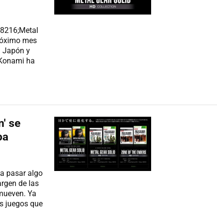
#8216;Metal
próximo mes
n Japón y
 Konami ha
n' se
pa
 a pasar algo
rgen de las
 mueven. Ya
os juegos que