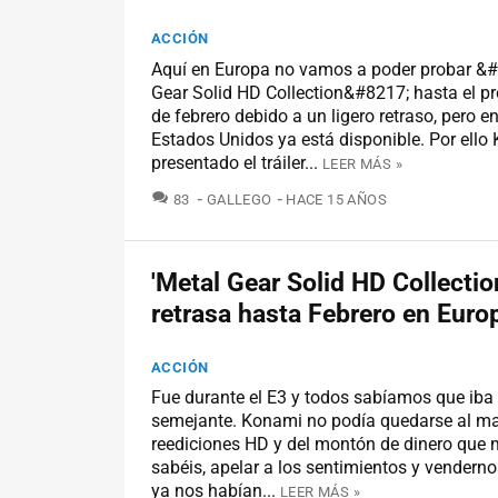
ACCIÓN
Aquí en Europa no vamos a poder probar &
Gear Solid HD Collection&#8217; hasta el 
de febrero debido a un ligero retraso, pero e
Estados Unidos ya está disponible. Por ello
presentado el tráiler...
LEER MÁS »
COMENTARIOS
83
GALLEGO
HACE 15 AÑOS
'Metal Gear Solid HD Collectio
retrasa hasta Febrero en Euro
ACCIÓN
Fue durante el E3 y todos sabíamos que iba
semejante. Konami no podía quedarse al ma
reediciones HD y del montón de dinero que
sabéis, apelar a los sentimientos y vendern
ya nos habían...
LEER MÁS »