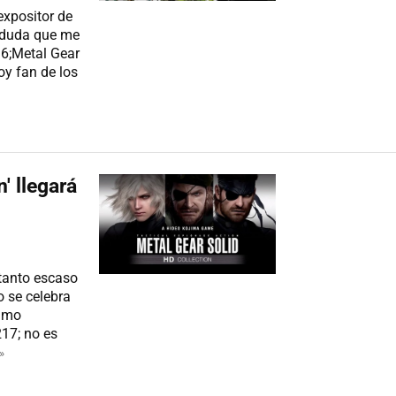
expositor de
a duda que me
16;Metal Gear
oy fan de los
S
' llegará
tanto escaso
 se celebra
simo
17; no es
»