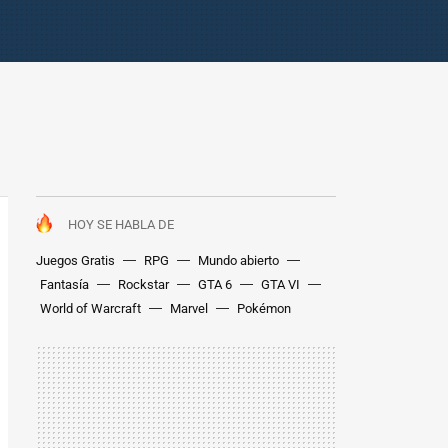
HOY SE HABLA DE
Juegos Gratis
RPG
Mundo abierto
Fantasía
Rockstar
GTA 6
GTA VI
World of Warcraft
Marvel
Pokémon