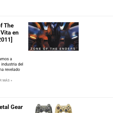
of The
 Vita en
2011]
vamos a
 industria del
ha revelado
R MÁS »
etal Gear