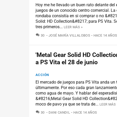
Hoy me he llevado un buen rato delante del 
juegos de un conocido centro comercial. L
rondaba consistía en si comprar o no &#82
Solid: HD Collection&#8217; para PS Vita. S
tres primeros...
LEER MÁS »
COMENTARIOS
30
JOSÉ MARÍA VILLALOBOS
HACE 14 AÑO
'Metal Gear Solid HD Collection
a PS Vita el 28 de junio
ACCIÓN
El mercado de juegos para PS Vita anda un 
últimamente. Por eso cada gran lanzamiento
como agua de mayo. Y hablar del esperadí
&#8216;Metal Gear Solid HD Collection&#82
moco de pavo ya que se trata de...
LEER MÁS 
COMENTARIOS
30
DANI CANDIL
HACE 14 AÑOS