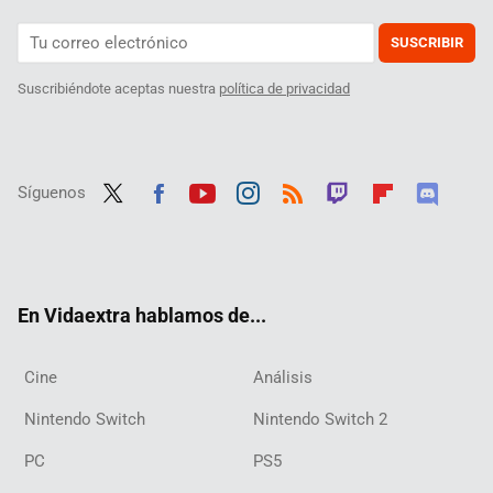
SUSCRIBIR
Suscribiéndote aceptas nuestra
política de privacidad
Síguenos
Twit
Fac
Yout
Inst
RSS
Twit
Flip
Disc
ter
ebo
ube
agra
ch
boar
ord
ok
m
d
En Vidaextra hablamos de...
Cine
Análisis
Nintendo Switch
Nintendo Switch 2
PC
PS5