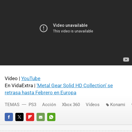
Vídeo |
YouTube
En VidaExtra |
‘Metal Gear Solid HD Collection’ se
retrasa hasta Febrero en Europa
TEMAS
PS3
Acción
Xbox 360
Vídeos
Konami
FACEBOOK
TWITTER
FLIPBOARD
E-
WHATSAPP