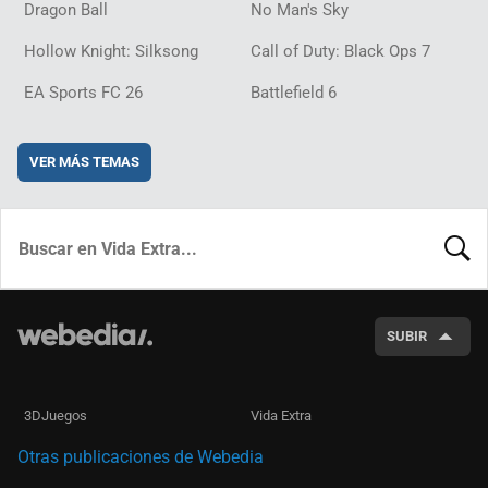
Dragon Ball
No Man's Sky
Hollow Knight: Silksong
Call of Duty: Black Ops 7
EA Sports FC 26
Battlefield 6
VER MÁS TEMAS
BUSCA
SUBIR
3DJuegos
Vida Extra
Otras publicaciones de Webedia