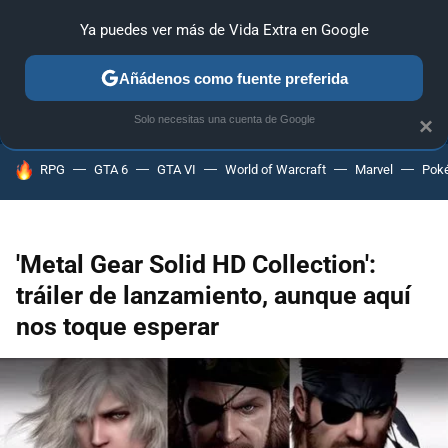
Ya puedes ver más de Vida Extra en Google
ANÁLISIS
GUÍAS Y TRUCOS
PC
SONY
NINTENDO
Añádenos como fuente preferida
Solo necesitas una cuenta de Google
×
HOY SE HABLA DE
RPG
GTA 6
GTA VI
World of Warcraft
Marvel
Pok
'Metal Gear Solid HD Collection':
tráiler de lanzamiento, aunque aquí
nos toque esperar