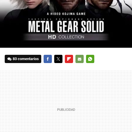
83 comentarios
FACEBOOK
TWITTER
FLIPBOARD
E-
WHATSAPP
MAIL