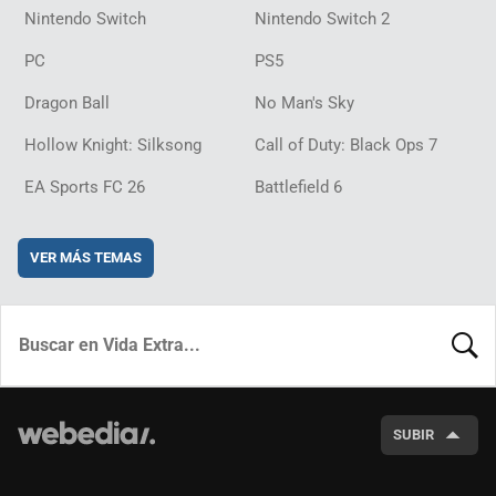
Nintendo Switch
Nintendo Switch 2
PC
PS5
Dragon Ball
No Man's Sky
Hollow Knight: Silksong
Call of Duty: Black Ops 7
EA Sports FC 26
Battlefield 6
VER MÁS TEMAS
BUSCA
SUBIR