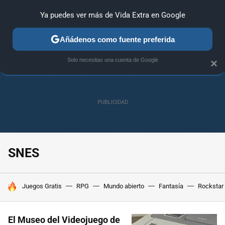
Ya puedes ver más de Vida Extra en Google
ANÁLISIS
GUÍAS Y TRUCOS
PC
SONY
NINTENDO
Añádenos como fuente preferida
Solo necesitas una cuenta de Google
×
SNES
HOY SE HABLA DE
Juegos Gratis
RPG
Mundo abierto
Fantasía
Rockstar
El Museo del Videojuego de