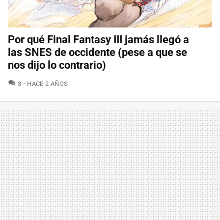
Por qué Final Fantasy III jamás llegó a
las SNES de occidente (pese a que se
nos dijo lo contrario)
COMENTARIOS
3
HACE 2 AÑOS