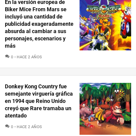
En la versión europea de
Biker Mice From Mars se
incluyó una cantidad de
publicidad exageradamente
absurda al cambiar a sus
personajes, escenarios y
más
COMENTARIOS
0
HACE 2 AÑOS
Donkey Kong Country fue
semejante virguería gráfica
en 1994 que Reino Unido
creyó que Rare tramaba un
atentado
COMENTARIOS
0
HACE 2 AÑOS