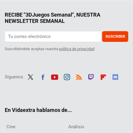
RECIBE "3DJuegos Semanal", NUESTRA
NEWSLETTER SEMANAL
SUSCRIBIR
Suscribiéndote aceptas nuestra
política de privacidad
Síguenos
Twit
Fac
Yout
Inst
RSS
Twit
Flip
Disc
ter
ebo
ube
agra
ch
boar
ord
ok
m
d
En Vidaextra hablamos de...
Cine
Análisis