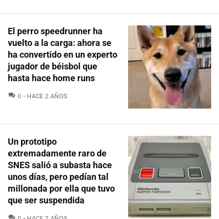
El perro speedrunner ha
vuelto a la carga: ahora se
ha convertido en un experto
jugador de béisbol que
hasta hace home runs
COMENTARIOS
0
HACE 2 AÑOS
Un prototipo
extremadamente raro de
SNES salió a subasta hace
unos días, pero pedían tal
millonada por ella que tuvo
que ser suspendida
COMENTARIOS
0
HACE 2 AÑOS