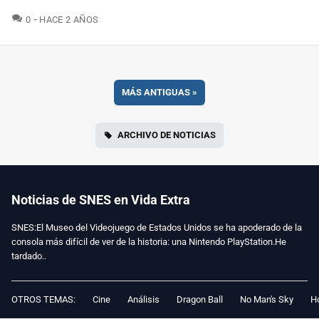
COMENTARIOS
0
HACE 2 AÑOS
MÁS ANTIGUAS
»
ARCHIVO DE NOTICIAS
Noticias de SNES en Vida Extra
SNES:El Museo del Videojuego de Estados Unidos se ha apoderado de la
consola más difícil de ver de la historia: una Nintendo PlayStation.He
tardado..
OTROS TEMAS:
Cine
Análisis
Dragon Ball
No Man's Sky
Ho