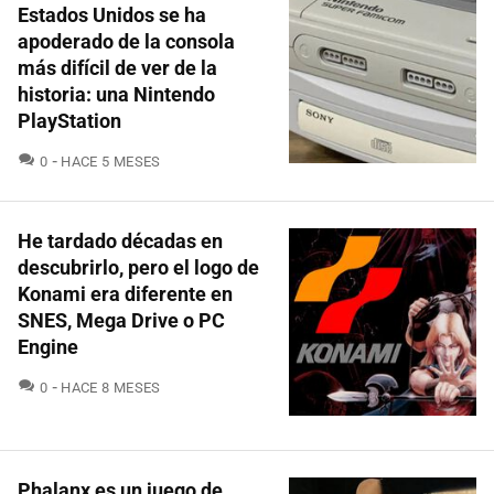
Estados Unidos se ha
apoderado de la consola
más difícil de ver de la
historia: una Nintendo
PlayStation
COMENTARIOS
0
HACE 5 MESES
He tardado décadas en
descubrirlo, pero el logo de
Konami era diferente en
SNES, Mega Drive o PC
Engine
COMENTARIOS
0
HACE 8 MESES
Phalanx es un juego de