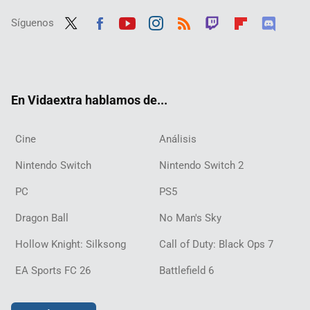
Síguenos
Twit
Fac
Yout
Inst
RSS
Twit
Flip
Disc
ter
ebo
ube
agra
ch
boar
ord
ok
m
d
En Vidaextra hablamos de...
Cine
Análisis
Nintendo Switch
Nintendo Switch 2
PC
PS5
Dragon Ball
No Man's Sky
Hollow Knight: Silksong
Call of Duty: Black Ops 7
EA Sports FC 26
Battlefield 6