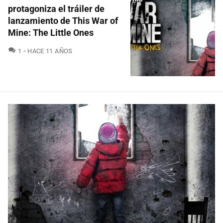
protagoniza el tráiler de
lanzamiento de This War of
Mine: The Little Ones
COMENTARIOS
1
HACE 11 AÑOS