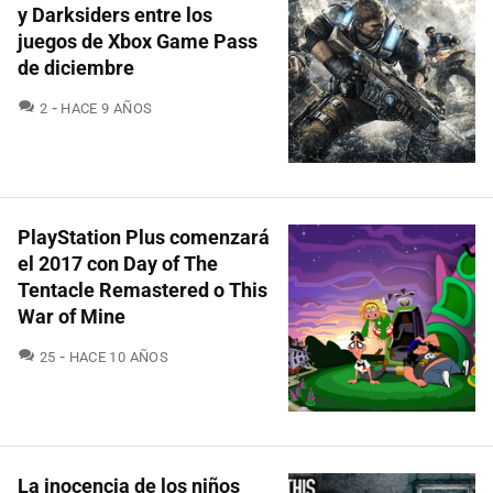
y Darksiders entre los
juegos de Xbox Game Pass
de diciembre
COMENTARIOS
2
HACE 9 AÑOS
PlayStation Plus comenzará
el 2017 con Day of The
Tentacle Remastered o This
War of Mine
COMENTARIOS
25
HACE 10 AÑOS
La inocencia de los niños