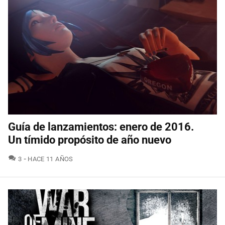
Guía de lanzamientos: enero de 2016.
Un tímido propósito de año nuevo
COMENTARIOS
3
HACE 11 AÑOS