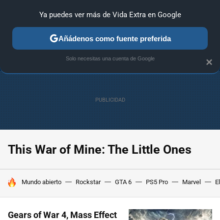
Ya puedes ver más de Vida Extra en Google
ANÁLISIS
GUÍAS Y TRUCOS
PC
SONY
NINTENDO
Añádenos como fuente preferida
Solo necesitas una cuenta de Google
×
This War of Mine: The Little Ones
HOY SE HABLA DE
Mundo abierto
Rockstar
GTA 6
PS5 Pro
Marvel
E
Gears of War 4, Mass Effect