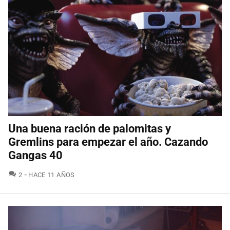
Una buena ración de palomitas y
Gremlins para empezar el año. Cazando
Gangas 40
COMENTARIOS
2
HACE 11 AÑOS