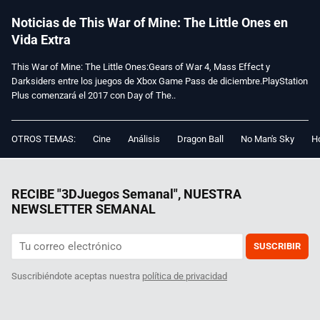
Noticias de This War of Mine: The Little Ones en
Vida Extra
This War of Mine: The Little Ones:Gears of War 4, Mass Effect y
Darksiders entre los juegos de Xbox Game Pass de diciembre.PlayStation
Plus comenzará el 2017 con Day of The..
OTROS TEMAS:
Cine
Análisis
Dragon Ball
No Man's Sky
Ho
RECIBE "3DJuegos Semanal", NUESTRA
NEWSLETTER SEMANAL
SUSCRIBIR
Suscribiéndote aceptas nuestra
política de privacidad