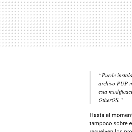
“
Puede instala
archivo
PUP
m
esta modificac
OtherOS.
“
Hasta el moment
tampoco sobre 
resuelven los pro