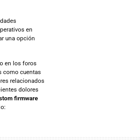
lidades
operativos en
nar una opción
o en los foros
as como cuentas
ores relacionados
cientes dolores
stom firmware
io: