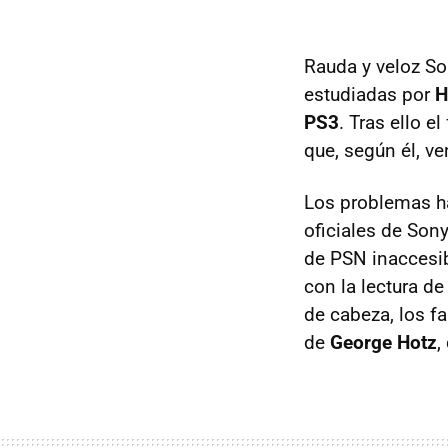
Rauda y veloz So
estudiadas por
H
PS3
. Tras ello e
que, según él, v
Los problemas ha
oficiales de Son
de
PSN
inaccesib
con la lectura d
de cabeza, los f
de
George Hotz
,