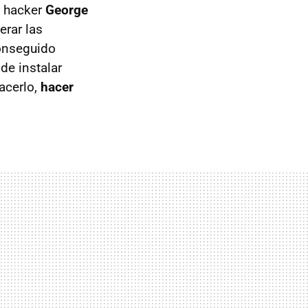
o hacker
George
erar las
onseguido
de instalar
acerlo,
hacer