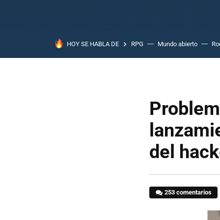
HOY SE HABLA DE
RPG
Mundo abierto
Ro
Problema
lanzami
del hac
253 comentarios