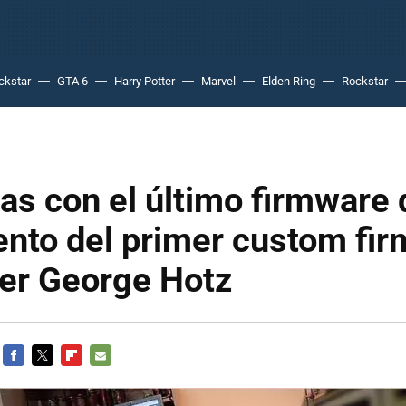
ckstar
GTA 6
Harry Potter
Marvel
Elden Ring
Rockstar
s con el último firmware 
ento del primer custom fi
ker George Hotz
FACEBOOK
TWITTER
FLIPBOARD
E-
MAIL