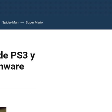
Spider-Man
Super Mario
de PS3 y
rmware