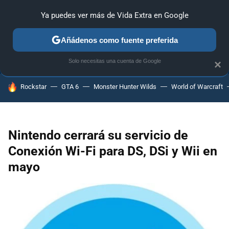
Ya puedes ver más de Vida Extra en Google
ANÁLISIS
GUÍAS Y TRUCOS
PC
SONY
NINTENDO
Añádenos como fuente preferida
Solo necesitas una cuenta de Google
×
HOY SE HABLA DE
Rockstar
GTA 6
Monster Hunter Wilds
World of Warcraft
Nintendo cerrará su servicio de
Conexión Wi-Fi para DS, DSi y Wii en
mayo