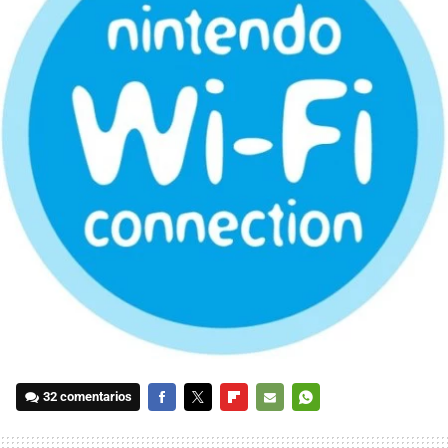
32 comentarios
FACEBOOK
TWITTER
FLIPBOARD
E-
WHATSAPP