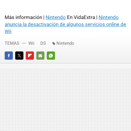
Más información |
Nintendo
En VidaExtra |
Nintendo
anuncia la desactivación de algunos servicios online de
Wii
TEMAS
Wii
DS
Nintendo
FACEBOOK
TWITTER
FLIPBOARD
E-
WHATSAPP
MAIL