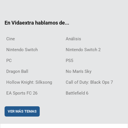
ter
ebo
ube
agra
ch
boar
ord
ok
m
d
En Vidaextra hablamos de...
Cine
Análisis
Nintendo Switch
Nintendo Switch 2
PC
PS5
Dragon Ball
No Man's Sky
Hollow Knight: Silksong
Call of Duty: Black Ops 7
EA Sports FC 26
Battlefield 6
VER MÁS TEMAS