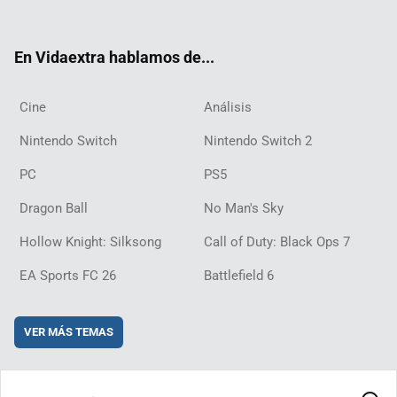
ter
ebo
ube
agra
ch
boar
ord
ok
m
d
En Vidaextra hablamos de...
Cine
Análisis
Nintendo Switch
Nintendo Switch 2
PC
PS5
Dragon Ball
No Man's Sky
Hollow Knight: Silksong
Call of Duty: Black Ops 7
EA Sports FC 26
Battlefield 6
VER MÁS TEMAS