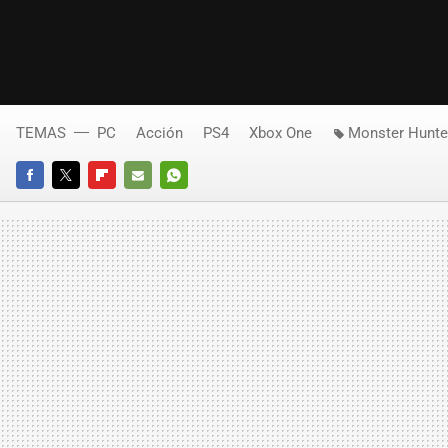
TEMAS
PC
Acción
PS4
Xbox One
Monster Hunte
FACEBOOK
TWITTER
FLIPBOARD
E-
WHATSAPP
MAIL