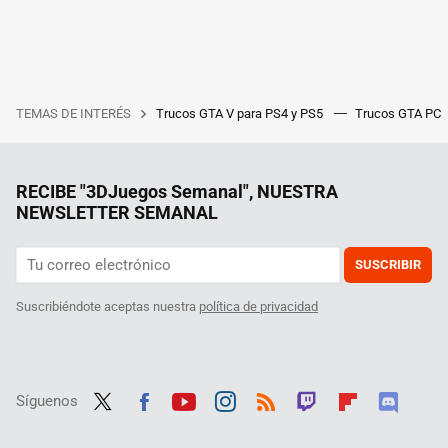
TEMAS DE INTERÉS
Trucos GTA V para PS4 y PS5
Trucos GTA PC
RECIBE "3DJuegos Semanal", NUESTRA
NEWSLETTER SEMANAL
SUSCRIBIR
Suscribiéndote aceptas nuestra
política de privacidad
Síguenos
Twit
Fac
Yout
Inst
RSS
Twit
Flip
Disc