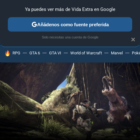
Ya puedes ver más de Vida Extra en Google
ANÁLISIS
GUÍAS Y TRUCOS
PC
SONY
NINTENDO
Añádenos como fuente preferida
Solo necesitas una cuenta de Google
×
HOY SE HABLA DE
RPG
GTA 6
GTA VI
World of Warcraft
Marvel
Pok