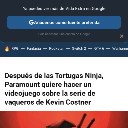
Ya puedes ver más de Vida Extra en Google
MENÚ
NUEVO
Añádenos como fuente preferida
ANÁLISIS
GUÍAS Y TRUCOS
PC
SONY
NINTENDO
Solo necesitas una cuenta de Google
×
HOY SE HABLA DE
RPG
Fantasía
Rockstar
Switch 2
GTA 6
Warhamm
Después de las Tortugas Ninja,
Paramount quiere hacer un
videojuego sobre la serie de
vaqueros de Kevin Costner