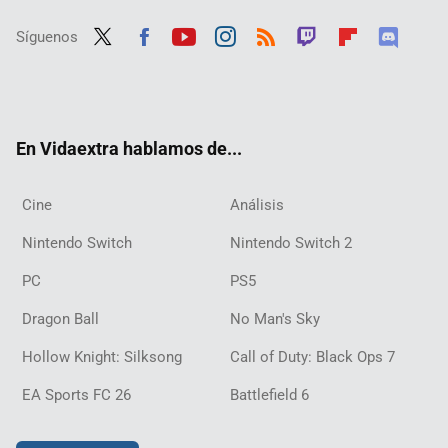
Síguenos
Twit
Fac
Yout
Inst
RSS
Twit
Flip
Disc
ter
ebo
ube
agra
ch
boar
ord
ok
m
d
En Vidaextra hablamos de...
Cine
Análisis
Nintendo Switch
Nintendo Switch 2
PC
PS5
Dragon Ball
No Man's Sky
Hollow Knight: Silksong
Call of Duty: Black Ops 7
EA Sports FC 26
Battlefield 6