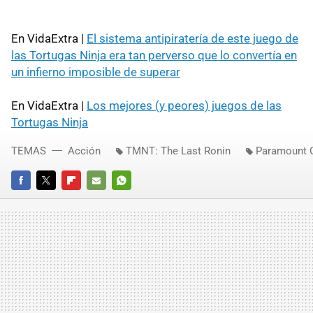
En VidaExtra |
El sistema antipiratería de este juego de
las Tortugas Ninja era tan perverso que lo convertía en
un infierno imposible de superar
En VidaExtra |
Los mejores (y peores) juegos de las
Tortugas Ninja
TEMAS
Acción
TMNT: The Last Ronin
Paramount
FACEBOOK
TWITTER
FLIPBOARD
E-
WHATSAPP
MAIL