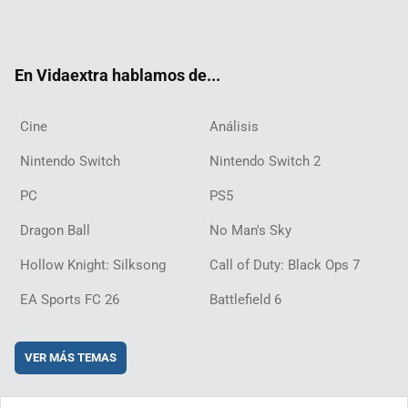
Twit
Fac
Yout
Inst
RSS
Twit
Flip
Disc
ter
ebo
ube
agra
ch
boar
ord
ok
m
d
En Vidaextra hablamos de...
Cine
Análisis
Nintendo Switch
Nintendo Switch 2
PC
PS5
Dragon Ball
No Man's Sky
Hollow Knight: Silksong
Call of Duty: Black Ops 7
EA Sports FC 26
Battlefield 6
VER MÁS TEMAS