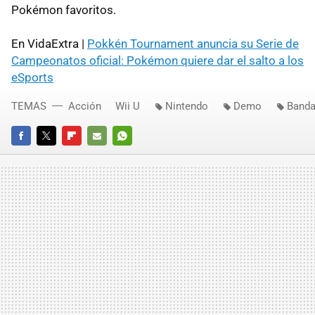
Pokémon favoritos.
En VidaExtra |
Pokkén Tournament anuncia su Serie de
Campeonatos oficial: Pokémon quiere dar el salto a los
eSports
TEMAS
Acción
Wii U
Nintendo
Demo
Band
FACEBOOK
TWITTER
FLIPBOARD
E-
WHATSAPP
MAIL