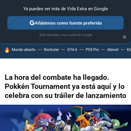
Ya puedes ver más de Vida Extra en Google
ANÁLISIS
GUÍAS Y TRUCOS
PC
SONY
NINTENDO
Añádenos como fuente preferida
Solo necesitas una cuenta de Google
×
HOY SE HABLA DE
Mundo abierto
Rockstar
GTA 6
PS5 Pro
Marvel
El
La hora del combate ha llegado.
Pokkén Tournament ya está aquí y lo
celebra con su tráiler de lanzamiento