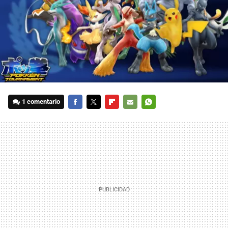
1 comentario
FACEBOOK
TWITTER
FLIPBOARD
E-
WHATSAPP
MAIL