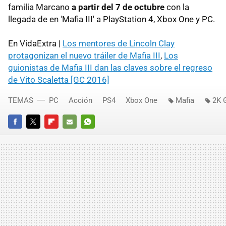
familia Marcano
a partir del 7 de octubre
con la
llegada de en 'Mafia III' a PlayStation 4, Xbox One y PC.
En VidaExtra |
Los mentores de Lincoln Clay
protagonizan el nuevo tráiler de Mafia III
,
Los
guionistas de Mafia III dan las claves sobre el regreso
de Vito Scaletta [GC 2016]
TEMAS
PC
Acción
PS4
Xbox One
Mafia
2K 
FACEBOOK
TWITTER
FLIPBOARD
E-
WHATSAPP
MAIL