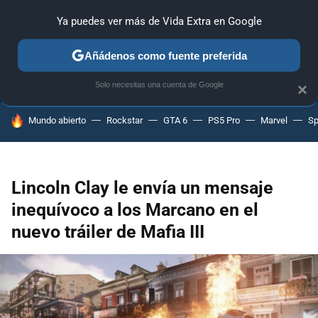
Ya puedes ver más de Vida Extra en Google
ANÁLISIS
GUÍAS Y TRUCOS
PC
SONY
NINTENDO
Añádenos como fuente preferida
Solo necesitas una cuenta de Google
×
HOY SE HABLA DE
Mundo abierto
Rockstar
GTA 6
PS5 Pro
Marvel
Sp
Lincoln Clay le envía un mensaje
inequívoco a los Marcano en el
nuevo tráiler de Mafia III