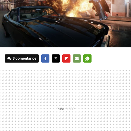
3 comentarios
FACEBOOK
TWITTER
FLIPBOARD
E-
WHATSAPP
MAIL