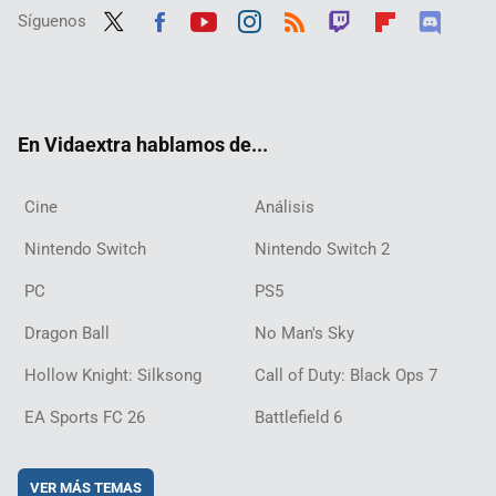
Síguenos
Twit
Fac
Yout
Inst
RSS
Twit
Flip
Disc
ter
ebo
ube
agra
ch
boar
ord
ok
m
d
En Vidaextra hablamos de...
Cine
Análisis
Nintendo Switch
Nintendo Switch 2
PC
PS5
Dragon Ball
No Man's Sky
Hollow Knight: Silksong
Call of Duty: Black Ops 7
EA Sports FC 26
Battlefield 6
VER MÁS TEMAS