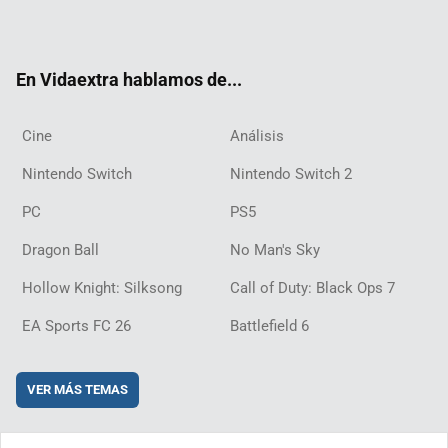
ter
ebo
ube
agra
ch
boar
ord
ok
m
d
En Vidaextra hablamos de...
Cine
Análisis
Nintendo Switch
Nintendo Switch 2
PC
PS5
Dragon Ball
No Man's Sky
Hollow Knight: Silksong
Call of Duty: Black Ops 7
EA Sports FC 26
Battlefield 6
VER MÁS TEMAS