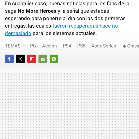
En cualquier caso, buenas noticias para los fans de la
saga
No More Heroes
y la señal que estabas
esperando para ponerte al día con las dos primeras
entregas, las cuales
fueron recuperadas hace no
demasiado
para los sistemas actuales.
TEMAS
PC
Acción
PS4
PS5
Xbox Series
Grass
FACEBOOK
TWITTER
FLIPBOARD
E-
WHATSAPP
MAIL