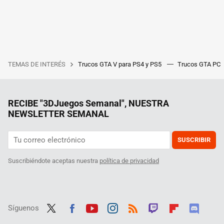
TEMAS DE INTERÉS
Trucos GTA V para PS4 y PS5
Trucos GTA PC
RECIBE "3DJuegos Semanal", NUESTRA
NEWSLETTER SEMANAL
SUSCRIBIR
Suscribiéndote aceptas nuestra
política de privacidad
Síguenos
Twit
Fac
Yout
Inst
RSS
Twit
Flip
Disc