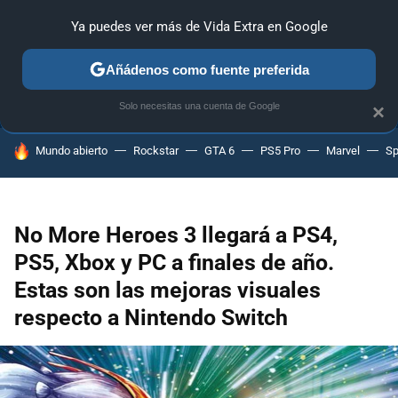
Ya puedes ver más de Vida Extra en Google
ANÁLISIS
GUÍAS Y TRUCOS
PC
SONY
NINTENDO
Añádenos como fuente preferida
Solo necesitas una cuenta de Google
×
HOY SE HABLA DE
Mundo abierto
Rockstar
GTA 6
PS5 Pro
Marvel
Sp
No More Heroes 3 llegará a PS4,
PS5, Xbox y PC a finales de año.
Estas son las mejoras visuales
respecto a Nintendo Switch