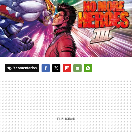
9 comentarios
FACEBOOK
TWITTER
FLIPBOARD
E-
WHATSAPP
MAIL