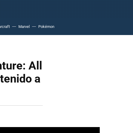
rcraft
Marvel
Pokémon
ture: All
ntenido a