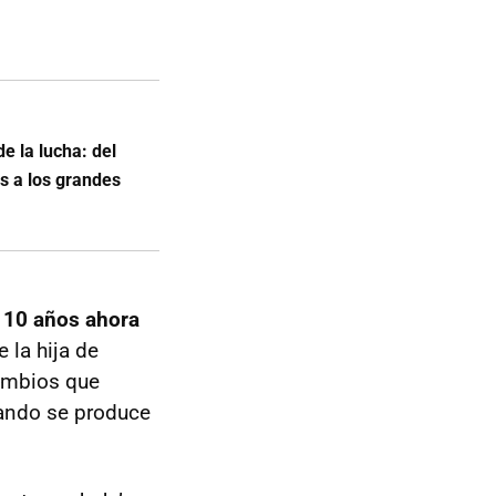
e la lucha: del
es a los grandes
i 10 años ahora
e la hija de
cambios que
uando se produce