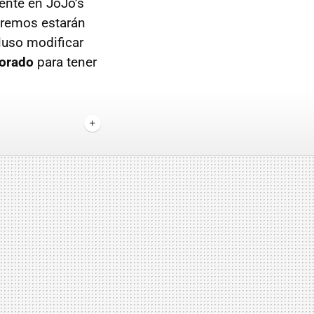
ente en JoJo’s
raremos estarán
cluso modificar
jorado
para tener