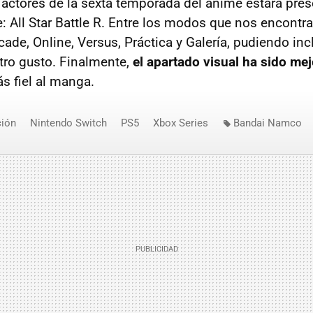
s actores de la sexta temporada del anime estará pres
e: All Star Battle R. Entre los modos que nos encont
Arcade, Online, Versus, Práctica y Galería, pudiendo in
stro gusto. Finalmente,
el apartado visual ha sido me
s fiel al manga.
ión
Nintendo Switch
PS5
Xbox Series
Bandai Namco
Connect2
JoJo’s Bizarre Adventure: All Star Battle R