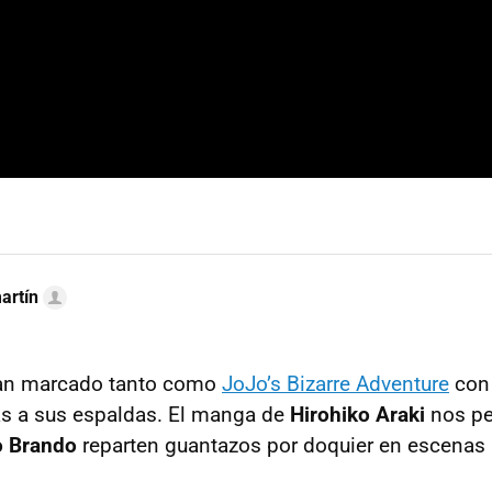
artín
an marcado tanto como
JoJo’s Bizarre Adventure
con
as a sus espaldas. El manga de
Hirohiko Araki
nos pe
o Brando
reparten guantazos por doquier en escenas