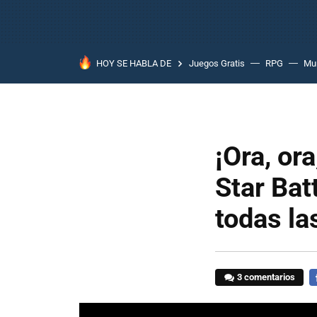
HOY SE HABLA DE
Juegos Gratis
RPG
Mun
¡Ora, ora
Star Bat
todas la
3 comentarios
F