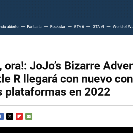
do abierto
Fantasía
Rockstar
GTA 6
GTA VI
World of Wa
, ora!: JoJo’s Bizarre Adven
tle R llegará con nuevo co
s plataformas en 2022
ACEBOOK
TWITTER
FLIPBOARD
E-
MAIL