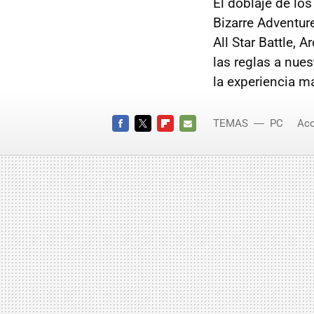
El doblaje de lo
Bizarre Adventur
All Star Battle, 
las reglas a nue
la experiencia má
TEMAS
PC
Acc
Cyber
FACEBOOK
TWITTER
FLIPBOARD
E-
MAIL