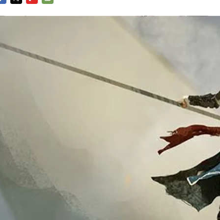
ACEBOOK
TWITTER
FLIPBOARD
E-
MAIL