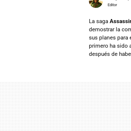
Editor
La saga
Assassin
demostrar la co
sus planes para e
primero ha sido 
después de haber