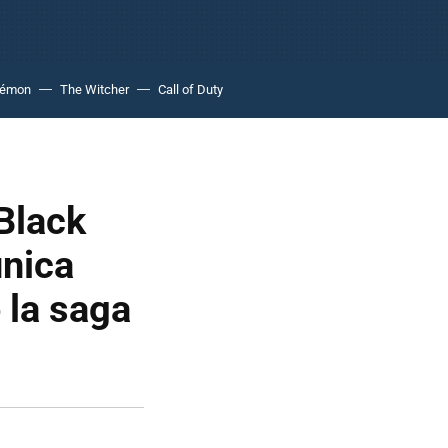
kémon
The Witcher
Call of Duty
Black
única
 la saga