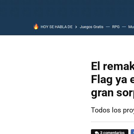
HOY SE HABLA DE
Juegos Gratis
RPG
Mun
El remak
Flag ya 
gran sor
Todos los pro
3 comentarios