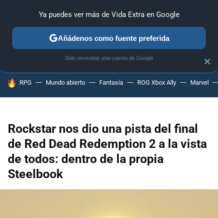
Ya puedes ver más de Vida Extra en Google
ANÁLISIS
GUÍAS Y TRUCOS
PC
SONY
NINTENDO
Añádenos como fuente preferida
Solo necesitas una cuenta de Google
×
HOY SE HABLA DE
RPG
Mundo abierto
Fantasía
ROG Xbox Ally
Marvel
Rockstar nos dio una pista del final
de Red Dead Redemption 2 a la vista
de todos: dentro de la propia
Steelbook