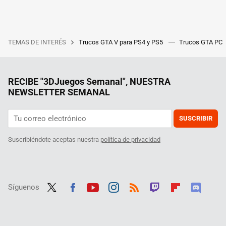
TEMAS DE INTERÉS
Trucos GTA V para PS4 y PS5
Trucos GTA PC
RECIBE "3DJuegos Semanal", NUESTRA
NEWSLETTER SEMANAL
SUSCRIBIR
Suscribiéndote aceptas nuestra
política de privacidad
Síguenos
Twit
Fac
Yout
Inst
RSS
Twit
Flip
Disc
ter
ebo
ube
agra
ch
boar
ord