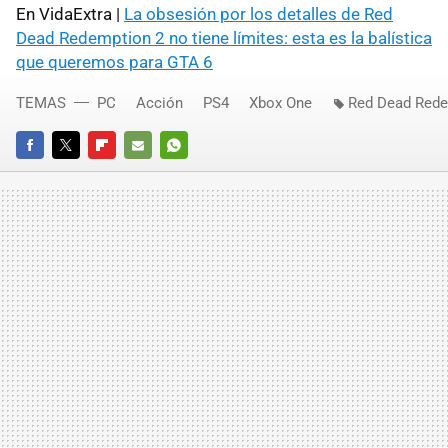
En VidaExtra |
La obsesión por los detalles de Red
Dead Redemption 2 no tiene límites: esta es la balística
que queremos para GTA 6
TEMAS
PC
Acción
PS4
Xbox One
Red Dead Rede
FACEBOOK
TWITTER
FLIPBOARD
E-
WHATSAPP
MAIL