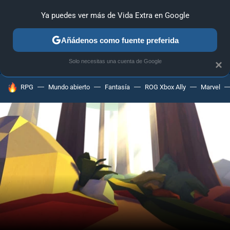
Ya puedes ver más de Vida Extra en Google
ANÁLISIS
GUÍAS Y TRUCOS
PC
SONY
NINTENDO
Añádenos como fuente preferida
Solo necesitas una cuenta de Google
×
HOY SE HABLA DE
RPG
Mundo abierto
Fantasía
ROG Xbox Ally
Marvel