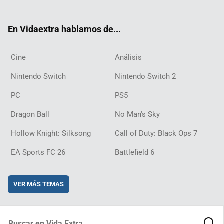
ter
ebo
ube
agra
ch
boar
ord
ok
m
d
En Vidaextra hablamos de...
Cine
Análisis
Nintendo Switch
Nintendo Switch 2
PC
PS5
Dragon Ball
No Man's Sky
Hollow Knight: Silksong
Call of Duty: Black Ops 7
EA Sports FC 26
Battlefield 6
VER MÁS TEMAS