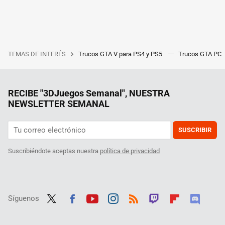
TEMAS DE INTERÉS
Trucos GTA V para PS4 y PS5
Trucos GTA PC
RECIBE "3DJuegos Semanal", NUESTRA
NEWSLETTER SEMANAL
SUSCRIBIR
Suscribiéndote aceptas nuestra
política de privacidad
Síguenos
Twit
Fac
Yout
Inst
RSS
Twit
Flip
Disc