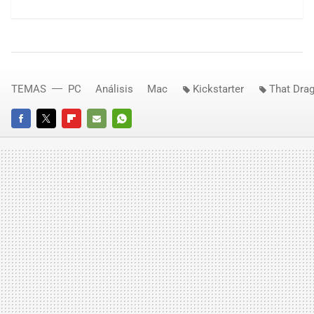
TEMAS
PC
Análisis
Mac
Kickstarter
That Dra
FACEBOOK
TWITTER
FLIPBOARD
E-
WHATSAPP
MAIL