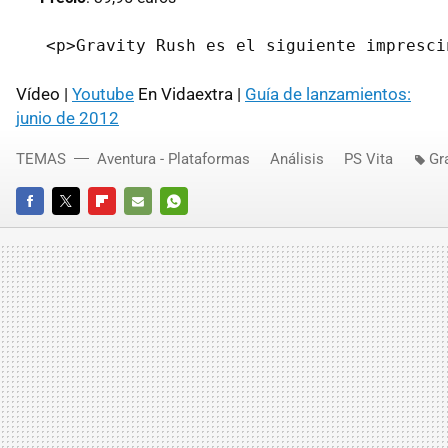
Vídeo |
Youtube
En Vidaextra |
Guía de lanzamientos:
junio de 2012
TEMAS
Aventura - Plataformas
Análisis
PS Vita
Gr
FACEBOOK
TWITTER
FLIPBOARD
E-
WHATSAPP
MAIL