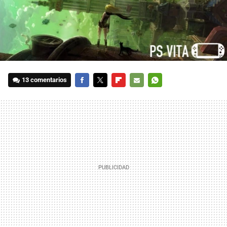
13 comentarios
FACEBOOK
TWITTER
FLIPBOARD
E-
WHATSAPP
MAIL