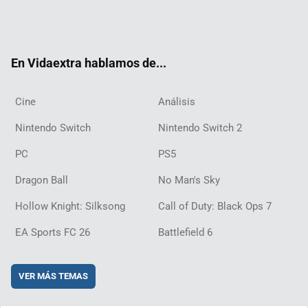
Twit
Fac
Yout
Inst
RSS
Twit
Flip
Disc
ter
ebo
ube
agra
ch
boar
ord
ok
m
d
En Vidaextra hablamos de...
Cine
Análisis
Nintendo Switch
Nintendo Switch 2
PC
PS5
Dragon Ball
No Man's Sky
Hollow Knight: Silksong
Call of Duty: Black Ops 7
EA Sports FC 26
Battlefield 6
VER MÁS TEMAS