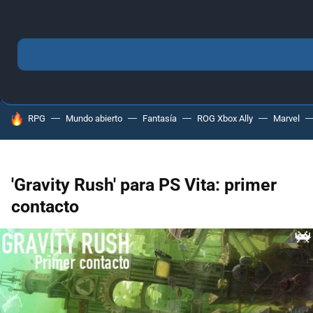
MENÚ
NUEVO
ANÁLISIS
GUÍAS Y TRUCOS
PC
SONY
NINTENDO
HOY SE HABLA DE
RPG
Mundo abierto
Fantasía
ROG Xbox Ally
Marvel
'Gravity Rush' para PS Vita: primer
contacto