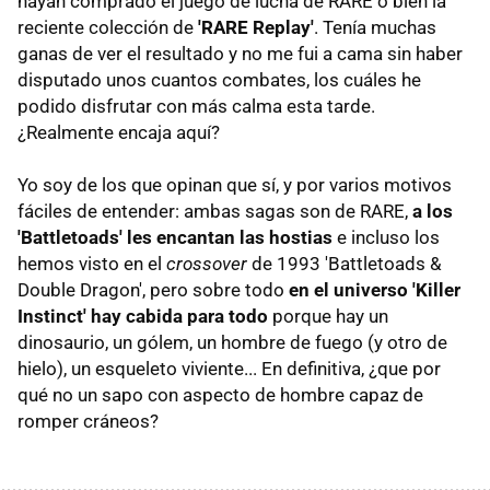
hayan comprado el juego de lucha de RARE o bien la
reciente colección de
'RARE Replay'
. Tenía muchas
ganas de ver el resultado y no me fui a cama sin haber
disputado unos cuantos combates, los cuáles he
podido disfrutar con más calma esta tarde.
¿Realmente encaja aquí?
Yo soy de los que opinan que sí, y por varios motivos
fáciles de entender: ambas sagas son de RARE,
a los
'Battletoads' les encantan las hostias
e incluso los
hemos visto en el
crossover
de 1993 'Battletoads &
Double Dragon', pero sobre todo
en el universo 'Killer
Instinct' hay cabida para todo
porque hay un
dinosaurio, un gólem, un hombre de fuego (y otro de
hielo), un esqueleto viviente... En definitiva, ¿que por
qué no un sapo con aspecto de hombre capaz de
romper cráneos?