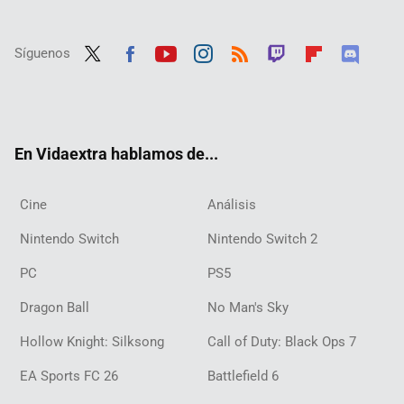
Síguenos
Twit
Fac
Yout
Inst
RSS
Twit
Flip
Disc
ter
ebo
ube
agra
ch
boar
ord
ok
m
d
En Vidaextra hablamos de...
Cine
Análisis
Nintendo Switch
Nintendo Switch 2
PC
PS5
Dragon Ball
No Man's Sky
Hollow Knight: Silksong
Call of Duty: Black Ops 7
EA Sports FC 26
Battlefield 6