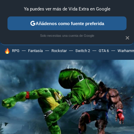
Ya puedes ver más de Vida Extra en Google
ANÁLISIS
GUÍAS Y TRUCOS
PC
SONY
NINTENDO
Añádenos como fuente preferida
Solo necesitas una cuenta de Google
×
HOY SE HABLA DE
RPG
Fantasía
Rockstar
Switch 2
GTA 6
Warhamm