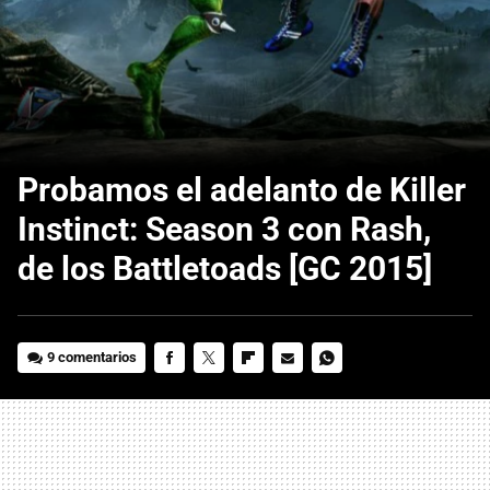
Probamos el adelanto de Killer
Instinct: Season 3 con Rash,
de los Battletoads [GC 2015]
9 comentarios
FACEBOOK
TWITTER
FLIPBOARD
E-
WHATSAPP
MAIL