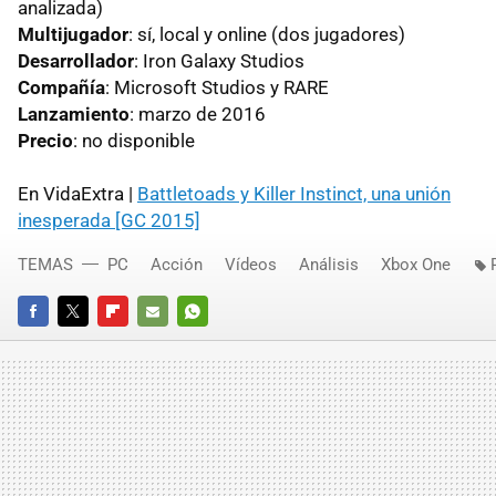
analizada)
Multijugador
: sí, local y online (dos jugadores)
Desarrollador
: Iron Galaxy Studios
Compañía
: Microsoft Studios y RARE
Lanzamiento
: marzo de 2016
Precio
: no disponible
En VidaExtra |
Battletoads y Killer Instinct, una unión
inesperada [GC 2015]
TEMAS
PC
Acción
Vídeos
Análisis
Xbox One
FACEBOOK
TWITTER
FLIPBOARD
E-
WHATSAPP
MAIL