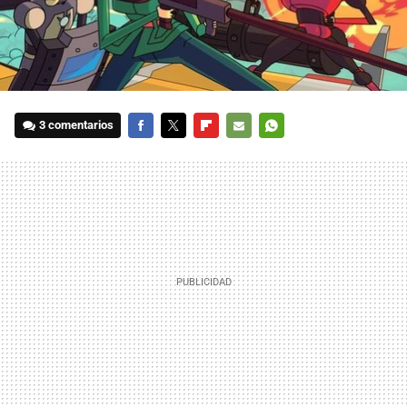
3 comentarios
FACEBOOK
TWITTER
FLIPBOARD
E-
WHATSAPP
MAIL