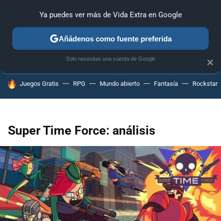
Ya puedes ver más de Vida Extra en Google
ANÁLISIS
GUÍAS Y TRUCOS
PC
SONY
NINTENDO
Añádenos como fuente preferida
Solo necesitas una cuenta de Google
×
HOY SE HABLA DE
Juegos Gratis
RPG
Mundo abierto
Fantasía
Rockstar
Super Time Force: análisis