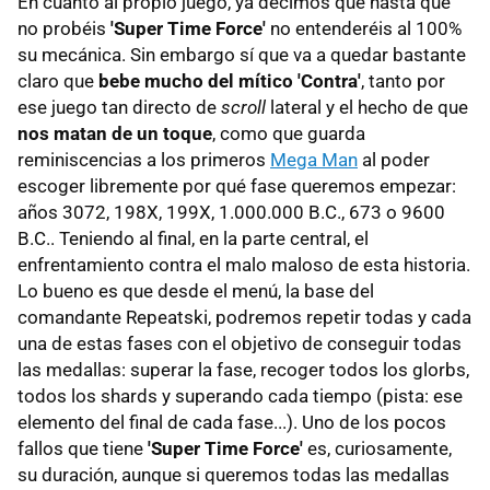
En cuanto al propio juego, ya decimos que hasta que
no probéis
'Super Time Force'
no entenderéis al 100%
su mecánica. Sin embargo sí que va a quedar bastante
claro que
bebe mucho del mítico 'Contra'
, tanto por
ese juego tan directo de
scroll
lateral y el hecho de que
nos matan de un toque
, como que guarda
reminiscencias a los primeros
Mega Man
al poder
escoger libremente por qué fase queremos empezar:
años 3072, 198X, 199X, 1.000.000 B.C., 673 o 9600
B.C.. Teniendo al final, en la parte central, el
enfrentamiento contra el malo maloso de esta historia.
Lo bueno es que desde el menú, la base del
comandante Repeatski, podremos repetir todas y cada
una de estas fases con el objetivo de conseguir todas
las medallas: superar la fase, recoger todos los glorbs,
todos los shards y superando cada tiempo (pista: ese
elemento del final de cada fase...). Uno de los pocos
fallos que tiene
'Super Time Force'
es, curiosamente,
su duración, aunque si queremos todas las medallas