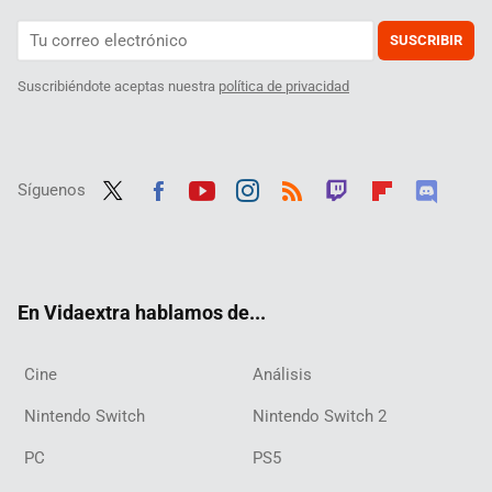
SUSCRIBIR
Suscribiéndote aceptas nuestra
política de privacidad
Síguenos
Twit
Fac
Yout
Inst
RSS
Twit
Flip
Disc
ter
ebo
ube
agra
ch
boar
ord
ok
m
d
En Vidaextra hablamos de...
Cine
Análisis
Nintendo Switch
Nintendo Switch 2
PC
PS5