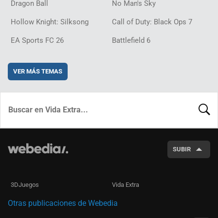
Dragon Ball
No Man's Sky
Hollow Knight: Silksong
Call of Duty: Black Ops 7
EA Sports FC 26
Battlefield 6
VER MÁS TEMAS
BUSCA
SUBIR
3DJuegos
Vida Extra
Otras publicaciones de Webedia