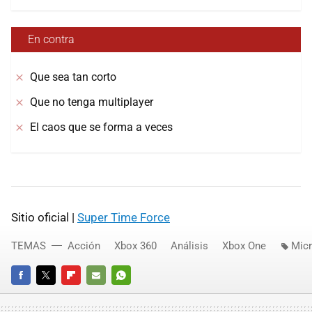
En contra
Que sea tan corto
Que no tenga multiplayer
El caos que se forma a veces
Sitio oficial |
Super Time Force
TEMAS
Acción
Xbox 360
Análisis
Xbox One
Micr
FACEBOOK
TWITTER
FLIPBOARD
E-
WHATSAPP