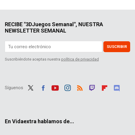
RECIBE "3DJuegos Semanal", NUESTRA
NEWSLETTER SEMANAL
SUSCRIBIR
Suscribiéndote aceptas nuestra
política de privacidad
Síguenos
Twit
Fac
Yout
Inst
RSS
Twit
Flip
Disc
ter
ebo
ube
agra
ch
boar
ord
ok
m
d
En Vidaextra hablamos de...