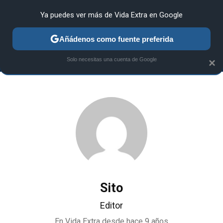
Ya puedes ver más de Vida Extra en Google
ANÁLISIS
GUÍAS Y TRUCOS
PC
SONY
NINTENDO
Añádenos como fuente preferida
Solo necesitas una cuenta de Google
×
Sito
Editor
En Vida Extra desde
hace 9 años