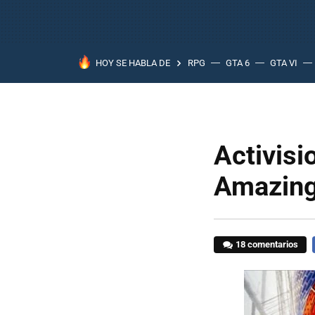
HOY SE HABLA DE
RPG
GTA 6
GTA VI
Activisi
Amazing
18 comentarios