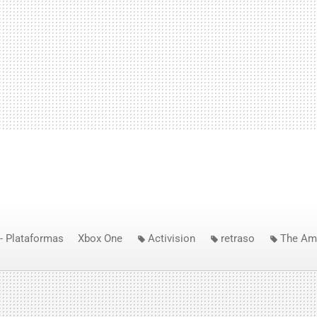
- Plataformas
Xbox One
Activision
retraso
The Am