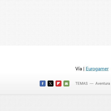
Vía |
Eurogamer
TEMAS
Aventura 
2
FACEBOOK
TWITTER
FLIPBOARD
E-
MAIL