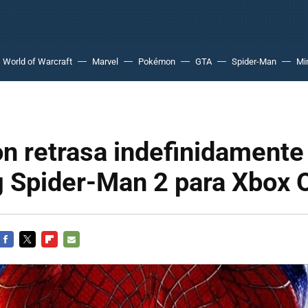
World of Warcraft
Marvel
Pokémon
GTA
Spider-Man
Mi
on retrasa indefinidamente
 Spider-Man 2 para Xbox 
FACEBOOK
TWITTER
FLIPBOARD
E-
MAIL