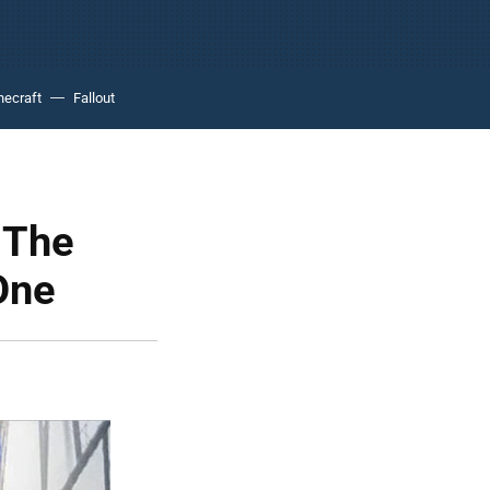
necraft
Fallout
 The
One